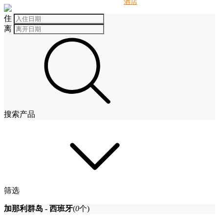
别墅
酒店
住
离
搜索产品
筛选
加那利群岛 - 西班牙
(
0
个)