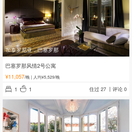
加泰罗尼亚，巴塞罗那
巴塞罗那风情2号公寓
¥
11,057
/晚
| 人均¥5,529/晚
1
1
住过 27 丨
评论 0