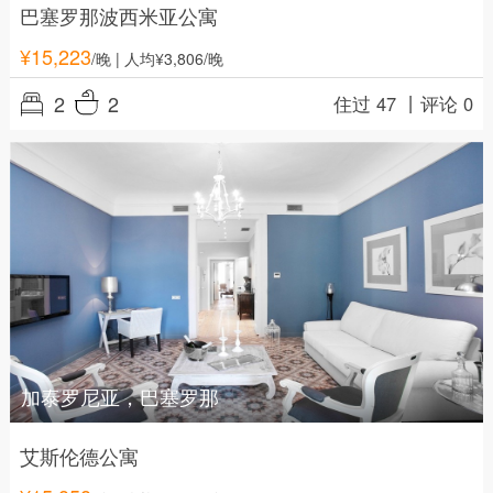
巴塞罗那波西米亚公寓
¥
15,223
/晚
| 人均¥3,806/晚
2
2
住过 47 丨
评论 0
加泰罗尼亚，巴塞罗那
艾斯伦德公寓