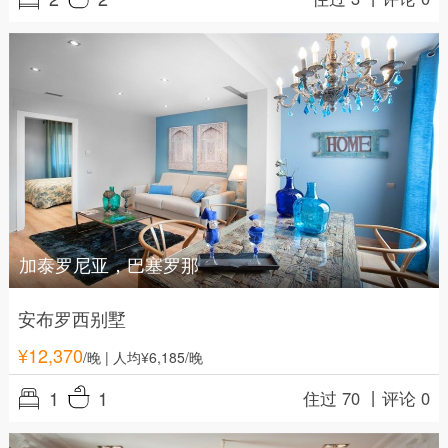
加泰罗尼亚，巴塞罗那
安布罗西别墅
¥
12,370
/晚
| 人均¥6,185/晚
1
1
住过 70 丨
评论 0