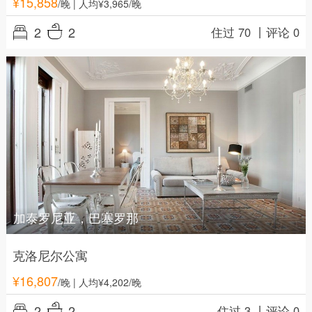
¥
15,858
/晚
| 人均¥3,965/晚
2
2
住过 70 丨
评论 0
加泰罗尼亚，巴塞罗那
克洛尼尔公寓
¥
16,807
/晚
| 人均¥4,202/晚
2
2
住过 3 丨
评论 0