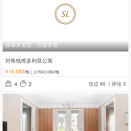
加泰罗尼亚，巴塞罗那
对角线维多利亚公寓
¥
16,683
/晚
| 人均¥2,086/晚
4
2
住过 80 丨
评论 3