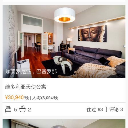
加泰罗尼亚，巴塞罗那
维多利亚天使公寓
¥
30,940
/晚
| 人均¥3,094/晚
5
2
住过 63 丨
评论 3