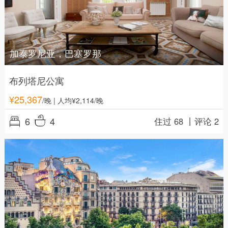
加泰罗尼亚，巴塞罗那
布列塔尼公寓
¥
25,367
/晚
| 人均¥2,114/晚
6
4
住过 68 丨
评论 2