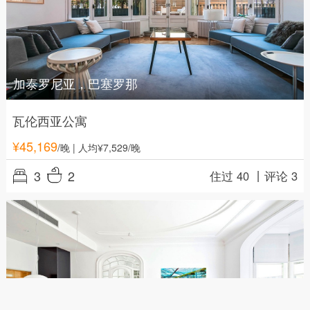
加泰罗尼亚，巴塞罗那
瓦伦西亚公寓
¥
45,169
/晚
| 人均¥7,529/晚
3
2
住过 40 丨
评论 3