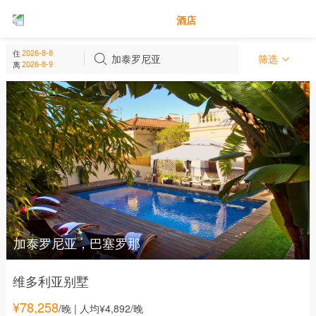
别墅
酒店
加泰罗尼亚 - 西班牙
住
(
38
个)
加泰罗尼亚
筛选
离
加泰罗尼亚，巴塞罗那
维多利亚别墅
¥
78,258
/晚
| 人均¥4,892/晚