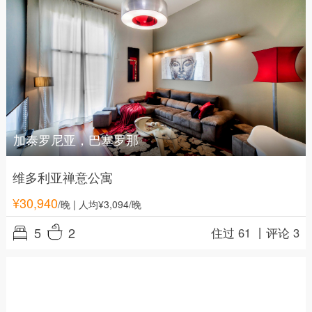
加泰罗尼亚，巴塞罗那
维多利亚禅意公寓
¥
30,940
/晚
| 人均¥3,094/晚
5
2
住过 61 丨
评论 3