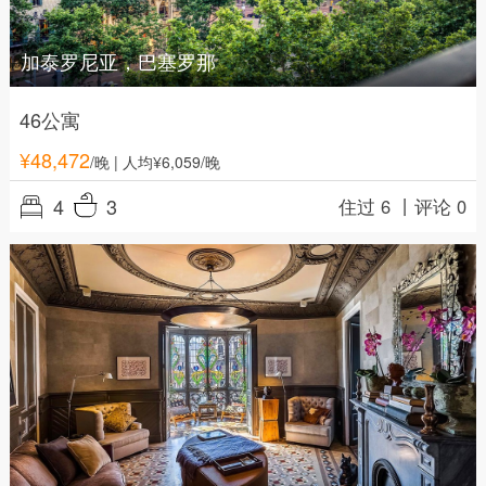
加泰罗尼亚，巴塞罗那
46公寓
¥
48,472
/晚
| 人均¥6,059/晚
4
3
住过 6 丨
评论 0