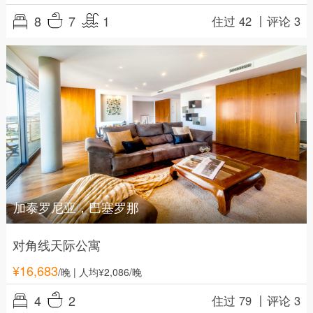
8
7
1
住过 42 丨
评论 3
加泰罗尼亚，巴塞罗那
对角线天际公寓
¥
16,683
/晚
| 人均¥2,086/晚
4
2
住过 79 丨
评论 3