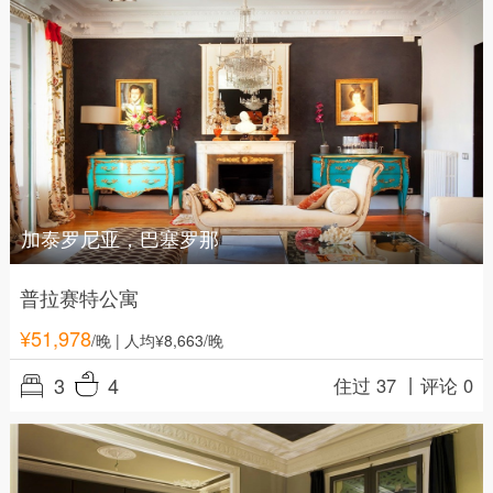
加泰罗尼亚，巴塞罗那
普拉赛特公寓
¥
51,978
/晚
| 人均¥8,663/晚
3
4
住过 37 丨
评论 0