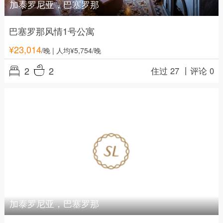
加泰罗尼亚，巴塞罗那
巴塞罗那风情1号公寓
¥
23,014
/晚
| 人均¥5,754/晚
2
2
住过 27 丨
评论 0
加泰罗尼亚，巴塞罗那