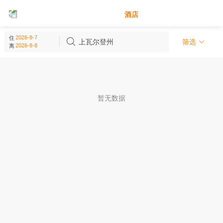
别墅
酒店
上瓦尔登州 - 瑞士
住
(
0
个)
上瓦尔登州
筛选
离
暂无数据