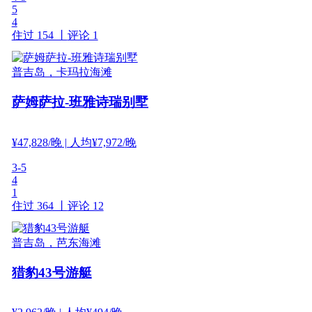
5
4
住过 154 丨
评论 1
普吉岛，卡玛拉海滩
萨姆萨拉-班雅诗瑞别墅
¥
47,828
/晚
| 人均¥7,972/晚
3-5
4
1
住过 364 丨
评论 12
普吉岛，芭东海滩
猎豹43号游艇