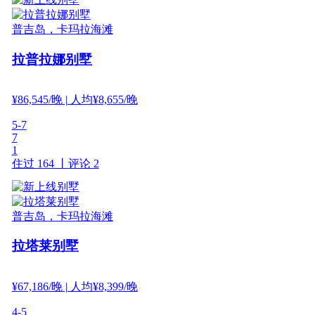
普吉岛，卡玛拉海滩
拉普拉娜别墅
¥
86,545
/晚
| 人均¥8,655/晚
5-7
7
1
住过 164 丨
评论 2
普吉岛，卡玛拉海滩
拉塔莱别墅
¥
67,186
/晚
| 人均¥8,399/晚
4-5