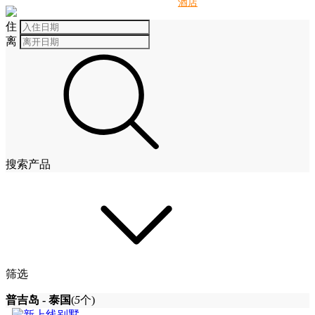
别墅
酒店
住
离
搜索产品
筛选
普吉岛 - 泰国
(
5
个)