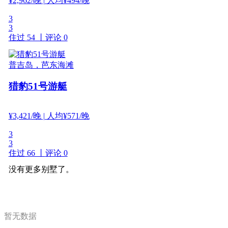
¥
2,962
/晚
| 人均¥494/晚
3
3
住过 54 丨
评论 0
普吉岛，芭东海滩
猎豹51号游艇
¥
3,421
/晚
| 人均¥571/晚
3
3
住过 66 丨
评论 0
没有更多别墅了。
暂无数据