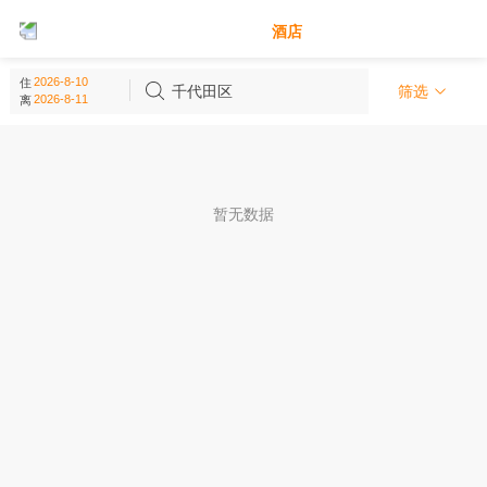
别墅
酒店
千代田区 - 东京都
住
(
0
个)
千代田区
筛选
离
暂无数据