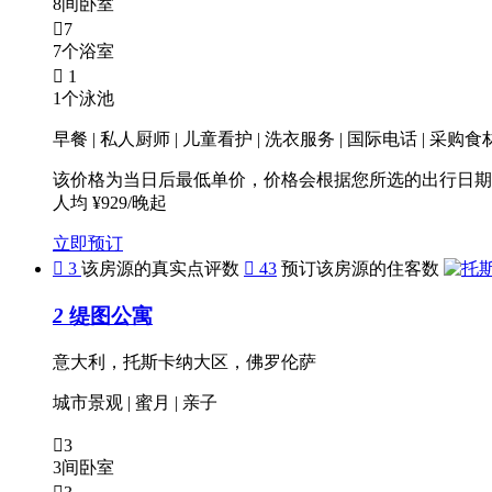
8间卧室

7
7个浴室

1
1个泳池
早餐 | 私人厨师 | 儿童看护 | 洗衣服务 | 国际电话 | 采购食材
该价格为当日后最低单价，价格会根据您所选的出行日期
人均 ¥929/晚起
立即预订

3
该房源的真实点评数

43
预订该房源的住客数
2
缇图公寓
意大利，托斯卡纳大区，佛罗伦萨
城市景观
|
蜜月
|
亲子

3
3间卧室