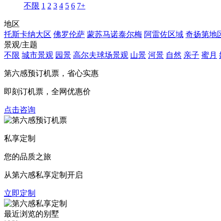
不限
1
2
3
4
5
6
7+
地区
托斯卡纳大区
佛罗伦萨
蒙苏马诺泰尔梅
阿雷佐区域
奇扬第地
景观/主题
不限
城市景观
园景
高尔夫球场景观
山景
河景
自然
亲子
蜜月
第六感预订机票，
省心实惠
即刻订机票，全网优惠价
点击咨询
私享定制
您的品质之旅
从第六感私享定制开启
立即定制
最近浏览的别墅