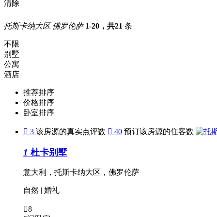
清除
托斯卡纳大区 佛罗伦萨
1-20，共21
条
不限
别墅
公寓
酒店
推荐排序
价格排序
卧室排序

3
该房源的真实点评数

40
预订该房源的住客数
1
杜卡别墅
意大利，托斯卡纳大区，佛罗伦萨
自然
|
婚礼

8