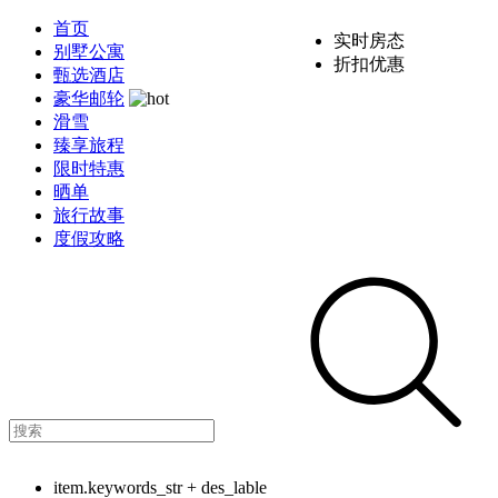
首页
实时房态
别墅公寓
折扣优惠
甄选酒店
豪华邮轮
滑雪
臻享旅程
限时特惠
晒单
旅行故事
度假攻略
item.keywords_str + des_lable