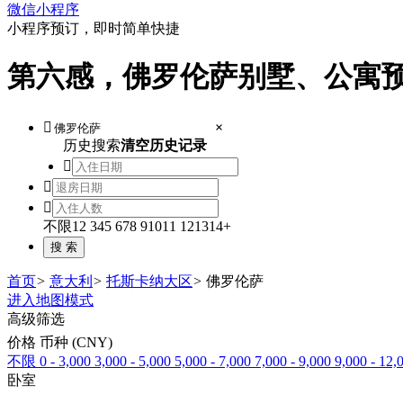
微信小程序
小程序预订，即时简单快捷
第六感，佛罗伦萨别墅、公寓

×
历史搜索
清空历史记录



不限
1
2
3
4
5
6
7
8
9
10
11
12
13
14+
首页
>
意大利
>
托斯卡纳大区
>
佛罗伦萨
进入地图模式
高级筛选
价格 币种 (CNY)
不限
0 - 3,000
3,000 - 5,000
5,000 - 7,000
7,000 - 9,000
9,000 - 12,
卧室