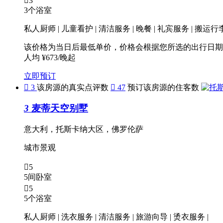

3
3个浴室
私人厨师 | 儿童看护 | 清洁服务 | 晚餐 | 礼宾服务 | 搬运行
该价格为当日后最低单价，价格会根据您所选的出行日期
人均 ¥673/晚起
立即预订

3
该房源的真实点评数

47
预订该房源的住客数
3
麦蒂天空别墅
意大利，托斯卡纳大区，佛罗伦萨
城市景观

5
5间卧室

5
5个浴室
私人厨师 | 洗衣服务 | 清洁服务 | 旅游向导 | 烫衣服务 |