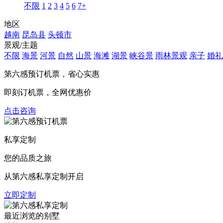
不限
1
2
3
4
5
6
7+
地区
越南
昆岛县
头顿市
景观/主题
不限
海景
河景
自然
山景
海滩
湖景
峡谷景
雨林景观
亲子
婚礼
第六感预订机票，
省心实惠
即刻订机票，全网优惠价
点击咨询
私享定制
您的品质之旅
从第六感私享定制开启
立即定制
最近浏览的别墅