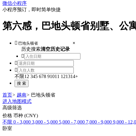
微信小程序
小程序预订，即时简单快捷
第六感，巴地头顿省别墅、公

×
历史搜索
清空历史记录



不限
1
2
3
4
5
6
7
8
9
10
11
12
13
14+
首页
>
越南
>
巴地头顿省
进入地图模式
高级筛选
价格 币种 (CNY)
不限
0 - 3,000
3,000 - 5,000
5,000 - 7,000
7,000 - 9,000
9,000 - 12,
卧室