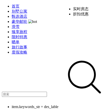
首页
实时房态
别墅公寓
折扣优惠
甄选酒店
豪华邮轮
滑雪
臻享旅程
限时特惠
晒单
旅行故事
度假攻略
item.keywords_str + des_lable