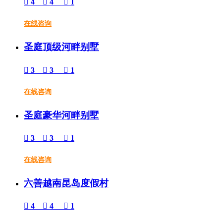

4

4

1
在线咨询
圣庭顶级河畔别墅

3

3

1
在线咨询
圣庭豪华河畔别墅

3

3

1
在线咨询
六善越南昆岛度假村

4

4

1