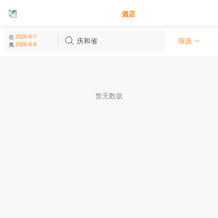
别墅
酒店
庆和省 - 越南
住
(
0
个)
庆和省
筛选
离
暂无数据