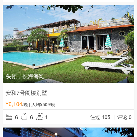
头顿，长海海滩
安和7号阁楼别墅
¥
6,104
/晚
| 人均¥509/晚
6
6
1
住过 105 丨
评论 0