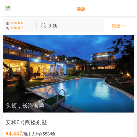
别墅
酒店
头顿 - 越南
住
(
4
个)
头顿
筛选
离
头顿，长海海滩
安和6号阁楼别墅
¥
4,447
/晚
| 人均¥556/晚