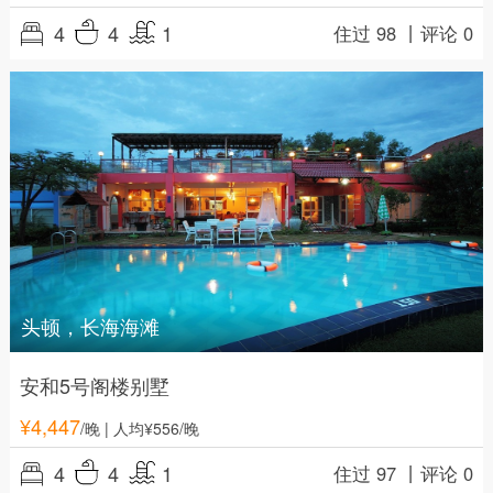
4
4
1
住过 98 丨
评论 0
头顿，长海海滩
安和5号阁楼别墅
¥
4,447
/晚
| 人均¥556/晚
4
4
1
住过 97 丨
评论 0