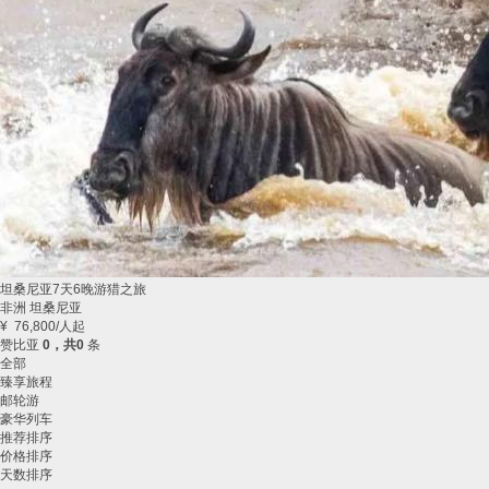
坦桑尼亚7天6晚游猎之旅
非洲 坦桑尼亚
¥
76,800
/人起
赞比亚
0，共0
条
全部
臻享旅程
邮轮游
豪华列车
推荐排序
价格排序
天数排序