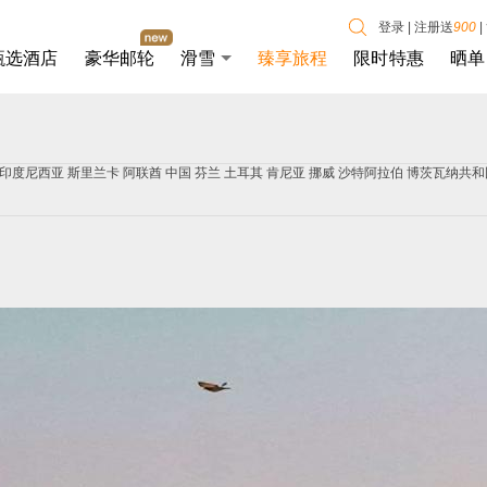
登录
|
注册送
900
|
甄选酒店
豪华邮轮
滑雪
臻享旅程
限时特惠
晒单
印度尼西亚
斯里兰卡
阿联酋
中国
芬兰
土耳其
肯尼亚
挪威
沙特阿拉伯
博茨瓦纳共和