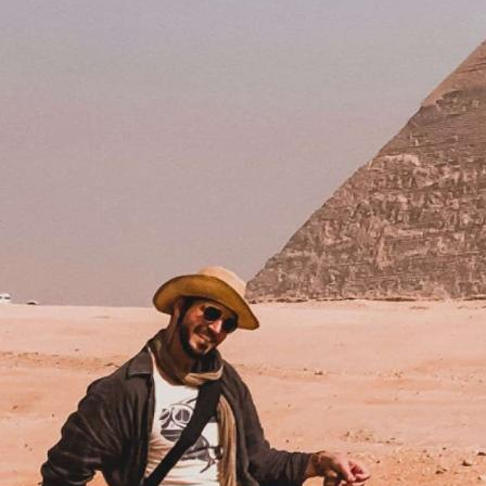
第
六
感
私
享
小
团