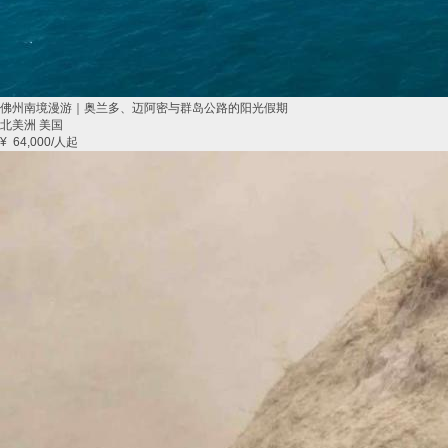
佛州南境漫游｜奥兰多、迈阿密与群岛公路的阳光假期
北美洲 美国
¥
64,000
/人起