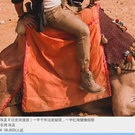
埃及 8 日史诗漫游｜一半千年法老秘境，一半红海慵懒假期
非洲 埃及
¥
36,800
/人起