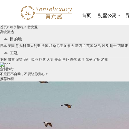
+86
首页
别墅公寓
赞
首页
>
臻享旅程
>
赞比亚
比
高级筛选
亚
目的地
亲
日本
美国
意大利
澳大利亚
法国
坦桑尼亚
加拿大
新西兰
英国
冰岛
埃及
瑞士
西班牙
子
定
主题
制
不限
滑雪
游猎
婚礼
极地
疗愈
人文
美食
户外
自然
蜜月
亲子
游轮
游艇
游
_
定制旅行
赞
不跟团不自助，不要让你费心 >
比
推荐旅程
亚
亲
子
自
由
行
路
线
推
荐-