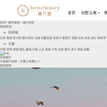
+86
首页
别墅公寓
澳
首页
>
臻享旅程
>
澳大利亚
大
高级筛选
利
目的地
亚
日本
美国
意大利
澳大利亚
法国
坦桑尼亚
加拿大
新西兰
英国
冰岛
埃及
瑞士
西班牙
游
艇
主题
定
不限
滑雪
游猎
婚礼
极地
疗愈
人文
美食
户外
自然
蜜月
亲子
游轮
游艇
制
游
定制旅行
_
不跟团不自助，不要让你费心 >
澳
推荐旅程
大
利
亚
游
艇
自
由
行
路
线