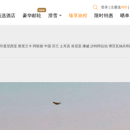
登录
|
注册送
900
|
甄选酒店
豪华邮轮
滑雪
臻享旅程
限时特惠
晒单
印度尼西亚
斯里兰卡
阿联酋
中国
芬兰
土耳其
肯尼亚
挪威
沙特阿拉伯
博茨瓦纳共和