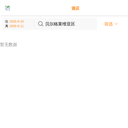
别墅
酒店
贝尔格莱维亚区 - 伦敦
(
0
个)
住
贝尔格莱维亚区
筛选
离
暂无数据