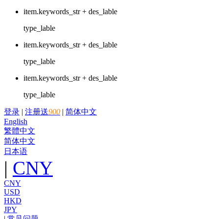
item.keywords_str + des_lable
type_lable
item.keywords_str + des_lable
type_lable
item.keywords_str + des_lable
type_lable
登录
|
注册送
900
|
简体中文
English
繁體中文
简体中文
日本语
|
CNY
CNY
USD
HKD
JPY
|
常见问题