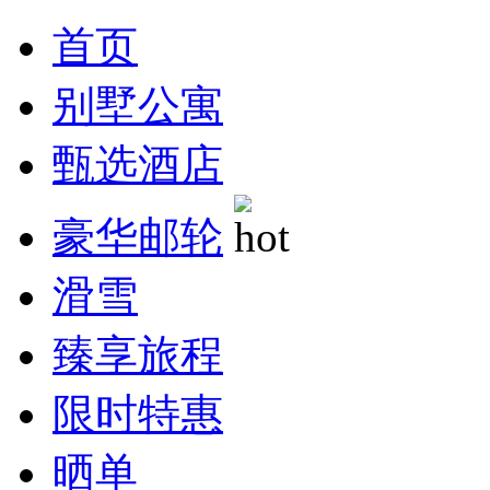
首页
别墅公寓
甄选酒店
豪华邮轮
滑雪
臻享旅程
限时特惠
晒单