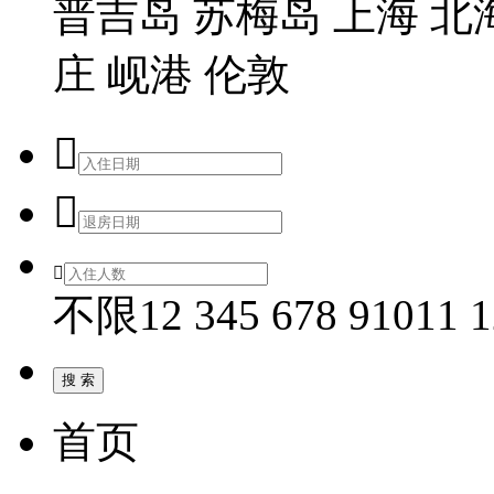
普吉岛
苏梅岛
上海
北
庄
岘港
伦敦



不限
1
2
3
4
5
6
7
8
9
10
11
1
首页