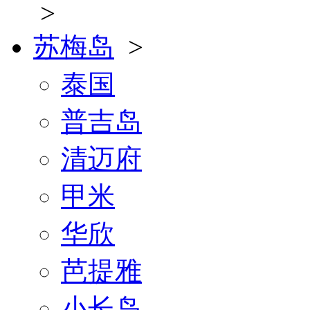
>
苏梅岛
>
泰国
普吉岛
清迈府
甲米
华欣
芭提雅
小长岛