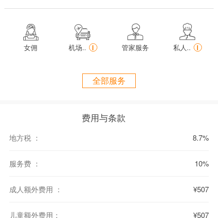
作为社交聚会或家庭欢聚的理想场所，杉阁萨别墅的花园层设有一间
开放式酒吧，与影音室相连。空间内配备奢华软座和全套娱乐系统，




可畅享影音游戏之乐。酒吧旁还设有台球桌，适合在观光归来后与亲
女佣
机场..
i
管家服务
私人..
i
友来几局轻松对决。
所有卧室均位于花园层。其中两间客卧共享可俯瞰花园与海景的露
全部服务
台；第二卧室宽敞私密，拥有带户外下沉式浴缸及庭院花园的独立露
台；位于别墅底角的主卧则坐拥环绕式露台，配有户外按摩浴缸，独
享无遮挡海景，尽享静谧时光；第五间卧室面向花园，配备独立浴室
费用与条款
及两张墨菲床，可灵活容纳儿童或额外宾客。
地方税 ：
8.7%
杉阁萨别墅提供驻店厨师与管家服务，按需定制餐食，并在您入住期
间提供细致高效的家政服务。别墅礼宾专员每日驻守，为您妥善安排
服务费 ：
10%
餐厅预订、豪华专车接送及普吉岛-攀牙湾周边游览等一切需求。
地理位置：
成人额外费用 ：
¥507
位于普吉岛西海岸的卡马拉地区，可以方便的前往热门区域
距离卡玛拉（Kamala） 5公里
儿童额外费用：
¥507