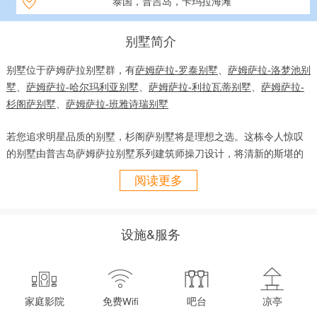
泰国，普吉岛，卡玛拉海滩
别墅简介
别墅位于萨姆萨拉别墅群，有
萨姆萨拉-罗泰别墅
、
萨姆萨拉-洛梦池别
墅
、
萨姆萨拉-哈尔玛利亚别墅
、
萨姆萨拉-利拉瓦蒂别墅
、
萨姆萨拉-
杉阁萨别墅
、
萨姆萨拉-班雅诗瑞别墅
若您追求明星品质的别墅，杉阁萨别墅将是理想之选。这栋令人惊叹
的别墅由普吉岛萨姆萨拉别墅系列建筑师操刀设计，将清新的斯堪的
纳维亚美学与极繁主义艺术相结合，营造出戏剧化的超现代风格。
阅读更多
步入杉阁萨别墅，挑高客厅区域以浅色木地板铺就，整面落地窗将安
达曼海的壮阔景致尽收眼底。模块化组合沙发为这一休闲空间增添了
设施&服务
灵活布局的可能，而厨房旁的超大公共餐桌与长凳座位，则完美契合
活力四射的团队或大家庭的用餐需求。露台上，带顶棚的烧烤区、日




光浴躺椅和宽敞的日间床榻，为您提供了多样化的放松选择。别墅的
核心亮点——15米长的无边际泳池缀以玻璃饰面，粼粼波光倾泻至下
家庭影院
免费Wifi
吧台
凉亭
层生活区，营造出梦幻氛围。