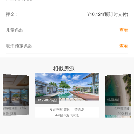
距离幻多奇乐园Phuket FantaSea 5.5公里
距离芭东区 8公里
押金：
¥10,124(预订时支付)
距离尚泰购物中心 Central Phuket Festival 16公里
距离普吉老镇 Phuket Old Town 21公里
儿童条款
查看
距离查龙码头Chalong Pier 24公里
距离普吉岛国际机场 30公里
取消预定条款
查看
房间细节：
5间卧室，5间浴室
相似房源
卧室1：主卧大床，套间浴室，海景，露台带下沉式漩涡浴缸
卧室2：大床，套间浴室，海景
卧室3：两张单人床（可合并为一张大床），套间浴室，海景露台
卧室4：两张单人床（可合并为一张大床），浴室位于走廊对面，海景
露台
¥13,595/晚起
起
¥12,488/晚起
卧室5：一张大床和两张单人床（单人床不使用时会收回到墙壁），套
泰国， 普吉岛
松木别墅
 纳丽莎别墅
泰国， 
夏尔别墅
泰国， 普吉岛
间浴室
5-7卧 7浴 1泳池
3-5卧 5浴 1泳
4-6卧 5浴 1泳池
房间内禁止吸烟，否则会有相应罚款
别墅设施：