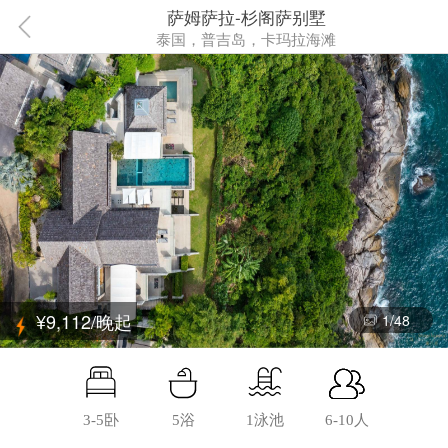
萨姆萨拉-杉阁萨别墅
泰国，普吉岛，卡玛拉海滩
¥9,112/晚起
1
/
48
3-5卧
5浴
1泳池
6-10人