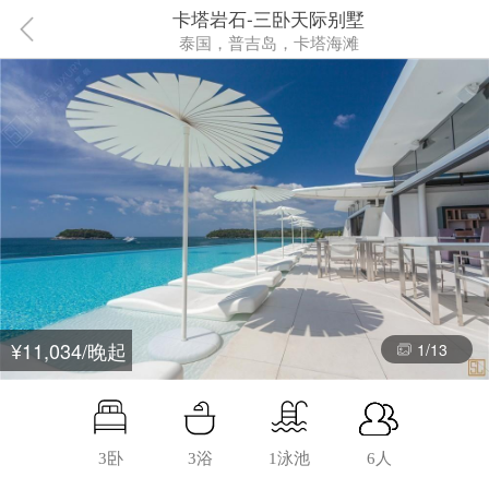
卡塔岩石-三卧天际别墅
泰国，普吉岛，卡塔海滩
¥11,034/晚起
1
/
13
3卧
3浴
1泳池
6人