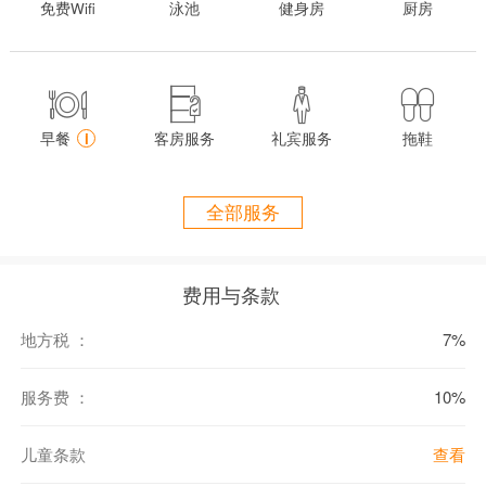
免费Wifi
泳池
健身房
厨房
位置：
位于普吉岛卡塔海滩区域（Kata Beach）
距离普吉岛国际机场（Phuket International Airport） 约 1小时车程




距离普吉镇（Phuket Town） 约30分钟车程
早餐
i
客房服务
礼宾服务
拖鞋
房间细节：
主卧室，配有一张双人床，独立浴室（浴缸和淋浴），露台，户外按
摩浴缸
全部服务
卧室2和卧室3，均配有两张单人床，独立浴室（淋浴）
另设有一间女佣房，带独立卫浴
不提供加床
费用与条款
别墅设施：
地方税 ：
7%
7米无边泳池
户外按摩浴缸
服务费 ：
10%
阳光躺椅
WiFi
儿童条款
查看
空调
Nespresso
咖啡机