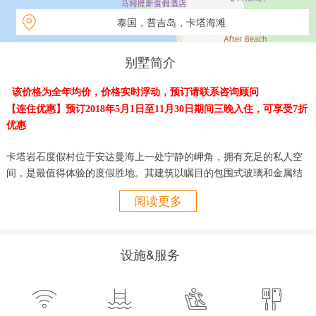
泰国，普吉岛，卡塔海滩
别墅简介
该价格为全年均价，价格实时浮动，预订请联系咨询顾问
【连住优惠】预订2018年5月1日至11月30日期间三晚入住，可享受7折
优惠
卡塔岩石度假村位于安达曼海上一处宁静的岬角，拥有充足的私人空
间，是最值得体验的度假胜地。其建筑
以瞩目的包围式玻璃和金属结
构建成，打造
"经典前卫海洋风格"，并配备了国际知名品牌设备，缔
阅读更多
造
奢华质量与设计的典范。
摩登却不失优雅，精致却不落俗套，卡塔
岩石度假村绝对是您普吉岛之旅的不二选择。
三卧天际别墅则非常适合大家庭或是好友结伴入住，共享在普吉岛的
设施&服务
欢乐时光。不管您是家庭度假还是朋友欢聚，宽敞的别墅绝对可以让
大人和孩子各得其所，尽情放松。每栋别墅均拥有一个宽阔露台以及
一个7米边际游泳池。别墅的一大特点是主卧室面朝大海，其阳台上配




有户外按摩浴缸，您可以边放松边观赏普吉岛壮观日落。