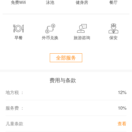
免费Wifi
泳池
健身房
餐厅
交通出行：
在您抵达马累国际机场之后，一名机场代表将会迎接您，并安排您到




国内机场、协助您登机。
您将踏上一个飞往位于北胡瓦迪乎 (Gaafu Alifu) 环礁 Kaadhedhoo 国内
早餐
外币兑换
旅游咨询
保安
机场、历时 55 分钟的 ì马尔代夫î 国内航班。
在您抵达 Kaadhedhoo 国内机场之后，另一名机场代表将协助您搬运行
李，并将您安排至正在等待的快艇中，快艇将需要 75 分钟才能到达度
全部服务
假村。所有国内航班均安排在国际航班抵达和离开前后。
在等待任何国内航班之前，游客必须至少等待 1 小时、至多等待 2 到
3 小时。所有等待国内航班的客人都将被安排到供应小点心的机场贵
费用与条款
宾厅。
若国内航班取消，则国内航空公司将会把住宿安排到与国内机场相毗
地方税 ：
12%
邻的瑚湖尔岛酒店。我们的机场代表将浏览所有航班安排，以确保您
能顺利乘坐下一个航班。
服务费 ：
10%
房间细节：
儿童条款
查看
沙滩别墅 Beach Villa