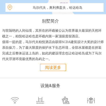
马尔代夫，奥利弗盖夫，哈达哈岛
别墅简介
与世隔绝的人间仙境，其所在的环礁被公认为世界最大最深的天然环
礁之一，柏悦哈达哈也是环礁内第一家顶级度假酒店。
值得一提的是，马尔代夫柏悦酒店由获得SCDA建筑设计大奖的设计师
亲自操刀，为了最大限度的保护水下生态环境，全部水屋都是在拼装
完成之后整体运送上岛的，如此的建设理念也让哈达哈岛成为了马尔
代夫浮潜环境最优秀的岛屿之一。
五星级的别墅，距离白色细沙滩几步之遥，您可以在专属岛屿上尽享
阅读更多
豪华的住宿。
地理位置：
设施&服务
马尔代夫柏悦酒店坐落于北胡瓦迪乎环礁马累以南 400 公里的一个岛
上




四周环绕有 150 多个不受世人打扰的自然岛屿和 10 个当地人居住的岛
屿。