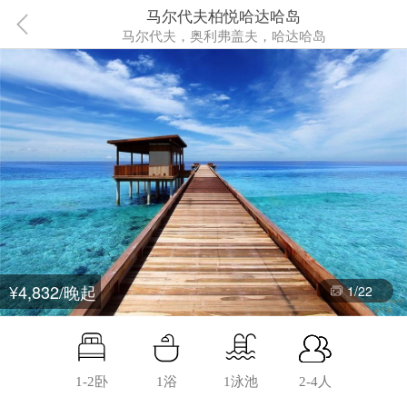
马尔代夫柏悦哈达哈岛
马尔代夫，奥利弗盖夫，哈达哈岛
¥4,832/晚起
1
/
22
1-2卧
1浴
1泳池
2-4人