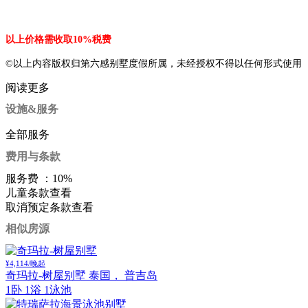
以上价格需收取10%税费
©以上内容版权归第六感别墅度假所属，未经授权不得以任何形式使用
阅读更多
设施&服务
全部服务
费用与条款
服务费 ：
10%
儿童条款
查看
取消预定条款
查看
相似房源
¥4,114/晚起
奇玛拉-树屋别墅
泰国， 普吉岛
1卧 1浴 1泳池