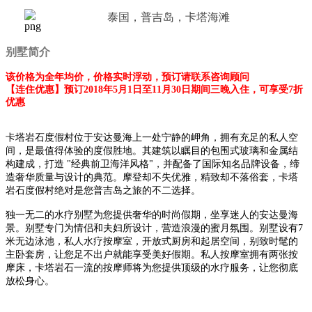
泰国，普吉岛，卡塔海滩
别墅简介
该价格为全年均价，价格实时浮动，预订请联系咨询顾问
【连住优惠】预订2018年5月1日至11月30日期间三晚入住，可享受7折
优惠
卡塔岩石度假村位于安达曼海上一处宁静的岬角，拥有充足的私人空
间，是最值得体验的度假胜地。其建筑
以瞩目的包围式玻璃和金属结
构建成，打造
"经典前卫海洋风格"，并配备了国际知名品牌设备，缔
造
奢华质量与设计的典范。
摩登却不失优雅，精致却不落俗套，卡塔
岩石度假村绝对是您普吉岛之旅的不二选择。
独一无二的水疗别墅为您提供奢华的时尚假期，坐享迷人的安达曼海
景。别墅专门为情侣和夫妇所设计，营造浪漫的蜜月氛围。别墅设有7
米无边泳池，私人水疗按摩室，开放式厨房和起居空间，别致时髦的
主卧套房，让您足不出户就能享受美好假期。私人按摩室拥有两张按
摩床，卡塔岩石一流的按摩师将为您提供顶级的水疗服务，让您彻底
放松身心。