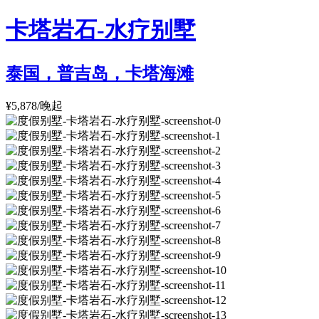
卡塔岩石-水疗别墅
泰国，普吉岛，卡塔海滩
¥5,878/晚起