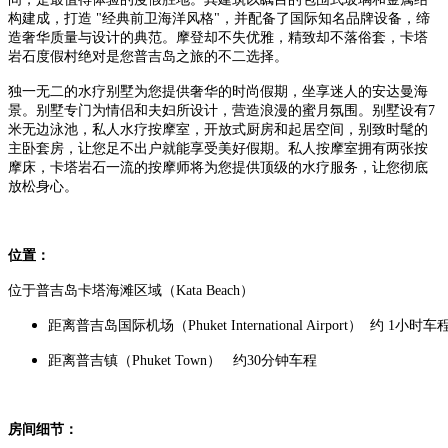
构建成，打造
"经典前卫海洋风格"，并配备了国际知名品牌设备，缔
造
奢华质量与设计的典范。
摩登却不失优雅，精致却不落俗套，卡塔
岩石度假村绝对是您普吉岛之旅的不二选择。
独一无二的水疗别墅为您提供奢华的时尚假期，坐享迷人的安达曼海
景。别墅专门为情侣和夫妇所设计，营造浪漫的蜜月氛围。别墅设有7
米无边泳池，私人水疗按摩室，开放式厨房和起居空间，别致时髦的
主卧套房，让您足不出户就能享受美好假期。私人按摩室拥有两张按
摩床，卡塔岩石一流的按摩师将为您提供顶级的水疗服务，让您彻底
放松身心。
位置：
位于普吉岛卡塔海滩区域（Kata Beach）
距离普吉岛国际机场（Phuket International Airport） 约 1小时车
距离普吉镇（Phuket Town） 约30分钟车程
房间细节：