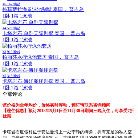
¥6,167/晚起
特瑞萨拉海景泳池别墅
泰国， 普吉岛
1卧 1浴 1泳池
¥4,528/晚起
卡塔岩石-单卧天际别墅
泰国， 普吉岛
1卧 1浴 1泳池
¥3,919/晚起
帕丽莎水疗泳池套房
泰国， 普吉岛
1卧 1浴 1泳池
¥5,315/晚起
卡塔岩石-海洋阁楼别墅
泰国， 普吉岛
1卧 2浴 1泳池
全部评论
该价格为全年均价，价格实时浮动，预订请联系咨询顾问
【连住优惠】预订2018年5月1日至11月30日期间三晚入住，可享受7折
优惠
卡塔岩石度假村位于安达曼海上一处宁静的岬角，拥有充足的私人空
间，是最值得体验的度假胜地。其建筑
以瞩目的包围式玻璃和金属结