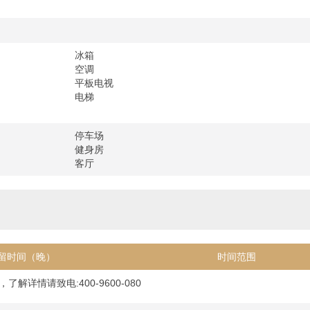
冰箱
空调
平板电视
电梯
停车场
健身房
客厅
留时间（晚）
时间范围
解详情请致电:400-9600-080