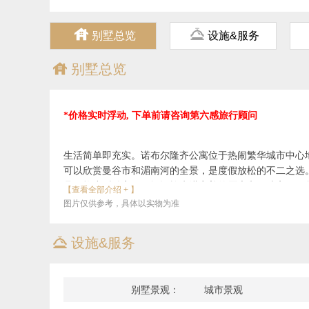
ጄ
ጆ
别墅总览
设施&服务
ጄ
别墅总览
*价格实时浮动, 下单前请咨询第六感旅行顾问
生活简单即充实。诺布尔隆齐公寓位于热闹繁华城市中心
可以欣赏曼谷市和湄南河的全景，是度假放松的不二之选
具风格小型卧室、一间设施先进完善的厨房和一处客厅，
【查看全部介绍 + 】
园。公寓地处市中心，地理位置优越，附近交通十分便利
图片仅供参考，具体以实物为准
ጆ
设施&服务
位置：
距离Phloen Chit BTS轻轨站（Phloen Chit BTS Su
距离素万那普机场（BKK） 约30分钟车程
别墅景观：
城市景观