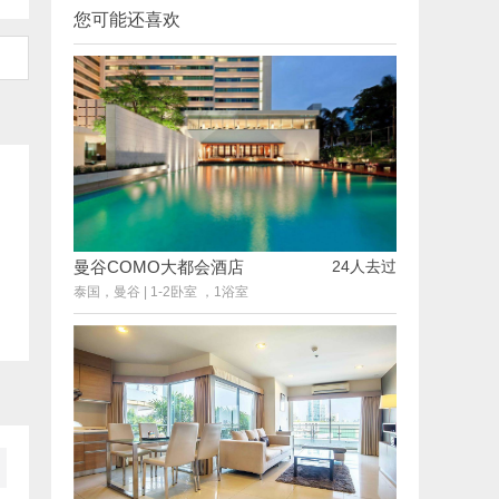
您可能还喜欢
曼谷COMO大都会酒店
24人去过
泰国，曼谷
|
1-2卧室 ，1浴室