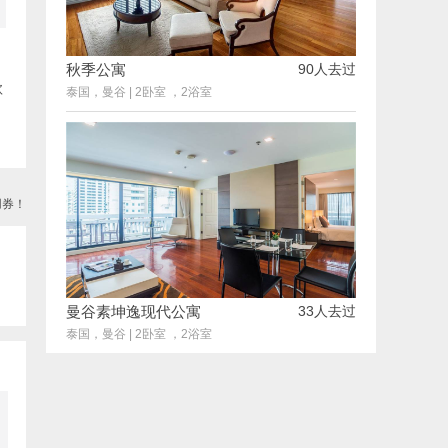
秋季公寓
90人去过
款
泰国，曼谷
|
2卧室 ，2浴室
用券！
曼谷素坤逸现代公寓
33人去过
泰国，曼谷
|
2卧室 ，2浴室