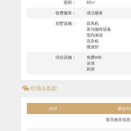
房间细节：
面积：
69㎡
2间特大号双人床卧室，2间浴室
收费服务：
清洁服务
别墅设施：
吹风机
服务和设施：
茶与咖啡设备
清洁服务，THB 1,200/次
室内淋浴
洗熨服务（床单/毛巾更换），THB 700/次
洗衣机
空调
微波炉
吹风机
茶和咖啡设备
综合设施：
免费Wifi
微波炉
泳池
厨房
冰箱
厨房
厨具
ጅ
价格&条款
洗衣机
瓶装饮用水
Wifi
电梯
价目
最短停
停车位
暂无相关信息，了
泳池（社区公用）
健身房（这区公用）