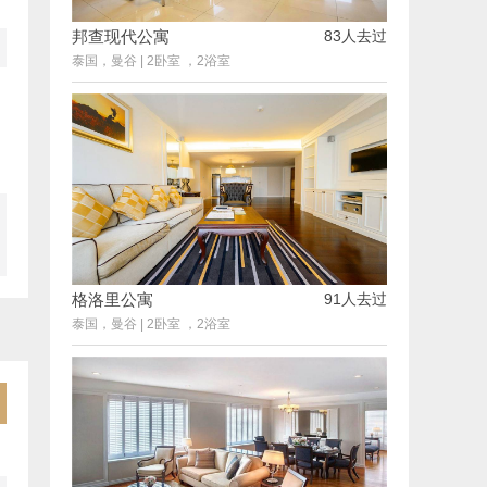
邦查现代公寓
83人去过
泰国，曼谷
|
2卧室 ，2浴室
格洛里公寓
91人去过
泰国，曼谷
|
2卧室 ，2浴室