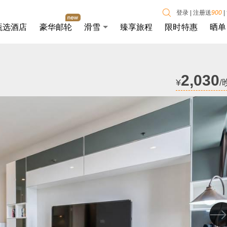
登录
|
注册送
900
|
甄选酒店
豪华邮轮
滑雪
臻享旅程
限时特惠
晒单
2,030
¥
/