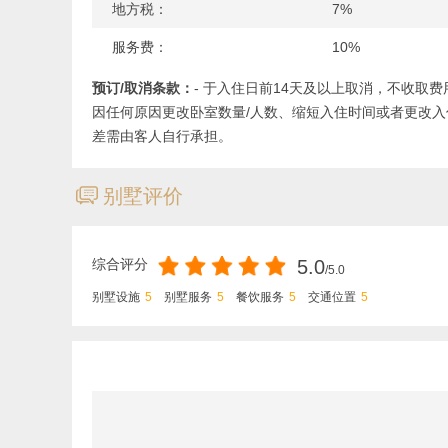
地方税：
7%
以上价格需收取17.7%服务费和地方税
服务费：
10%
预订/取消条款：
- 于入住日前14天及以上取消，不收取费
因任何原因更改卧室数量/人数、缩短入住时间或者更改
差需由客人自行承担。
ጃ
别墅评价
综合评分
5.0
/5.0
别墅设施
5
别墅服务
5
餐饮服务
5
交通位置
5
您的评价：