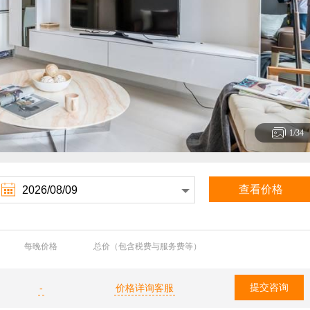
1
/34

查看价格
每晚价格
总价（包含税费与服务费等）
提交咨询
-
价格详询客服