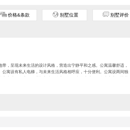
ጅ
ጂ
ጃ
价格&条款
别墅位置
别墅评价
地带，呈现未来生活的设计风格，营造出宁静平和之感。公寓温馨舒适，
。公寓设有私人电梯，与未来生活风格相呼应，十分便利。公寓设两间独
是家庭或好友度假的理想之选。公寓另设45米游泳池、健身中心和绿植花
。
khumvit Line） 约步行2分钟