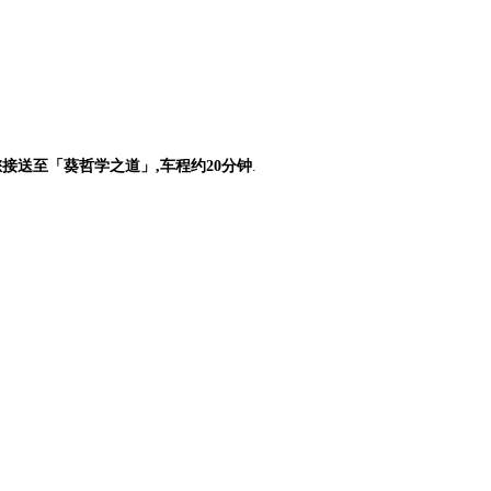
将您接送至「葵哲学之道」,车程约20分钟
.