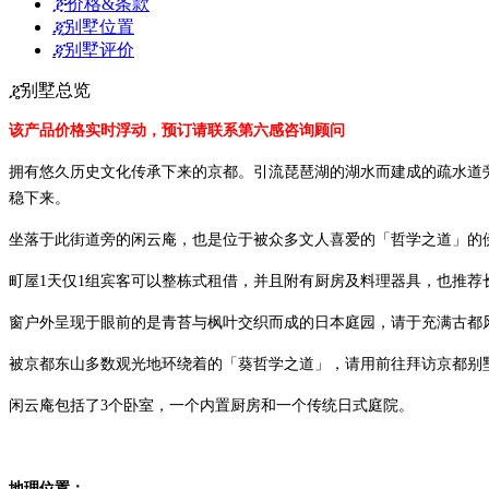
ጅ
价格&条款
ጂ
别墅位置
ጃ
别墅评价
ጄ
别墅总览
该产品价格实时浮动，预订请联系第六感咨询顾问
拥有悠久历史文化传承下来的京都。引流琵琶湖的湖水而建成的疏水道
稳下来。
坐落于此街道旁的闲云庵，也是位于被众多文人喜爱的「哲学之道」的
町屋1天仅1组宾客可以整栋式租借，并且附有厨房及料理器具，也推荐
窗户外呈现于眼前的是青苔与枫叶交织而成的日本庭园，请于充满古都
被京都东山多数观光地环绕着的「葵哲学之道」，请用前往拜访京都别
闲云庵包括了3个卧室，一个内置厨房和一个传统日式庭院。
地理位置：