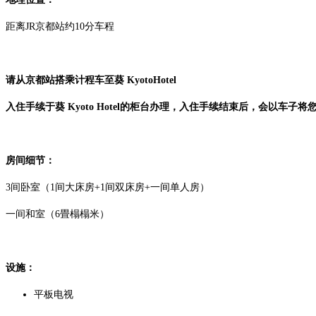
距离JR京都站约10分车程
请从京都站搭乘计程车至葵 KyotoHotel
入住手续于葵 Kyoto Hotel的柜台办理，入住手续结束后，会以车子
房间细节：
3间卧室（1间大床房+1间双床房+一间单人房）
一间和室（6畳榻榻米）
设施：
平板电视