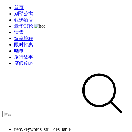
首页
别墅公寓
甄选酒店
豪华邮轮
滑雪
臻享旅程
限时特惠
晒单
旅行故事
度假攻略
item.keywords_str + des_lable