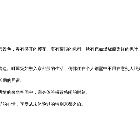
旁景色，春有盛开的樱花、夏有耀眼的绿树、秋有宛如燃烧般染红的枫叶
傍边。町屋宛如融入京都般的生活，仿佛住在个人别墅中不用在意别人眼
长期的居留。
风情的奢华空间中，亲身体验极致悠闲的时刻。
墅的心情，享受从未体验过的特别京都之旅。