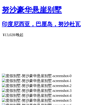
努沙豪华悬崖别墅
印度尼西亚，巴厘岛，努沙杜瓦
¥13,028/晚起