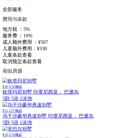
全部服务
费用与条款
地方税 ：
5%
服务费 ：
10%
成人额外费用 ：
¥507
儿童额外费用：
¥338
儿童条款
查看
取消预定条款
查看
相似房源
¥16,574/晚起
钦塔玛尼别墅
印度尼西亚， 巴厘岛
5卧 5浴 1泳池
¥12,157/晚起
乌干沙豪华悬崖别墅
印度尼西亚， 巴厘岛
5卧 5浴 1泳池
¥16,574/晚起