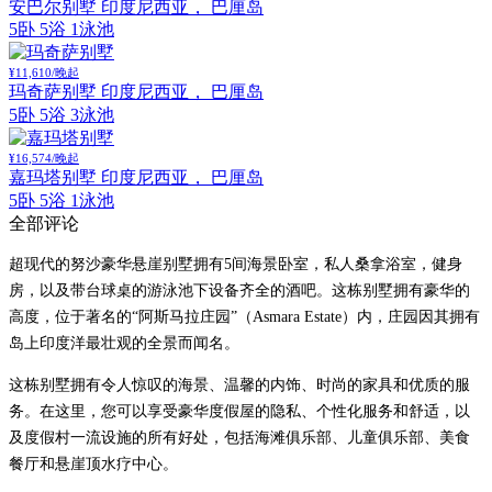
安巴尔别墅
印度尼西亚， 巴厘岛
5卧 5浴 1泳池
¥11,610/晚起
玛奇萨别墅
印度尼西亚， 巴厘岛
5卧 5浴 3泳池
¥16,574/晚起
嘉玛塔别墅
印度尼西亚， 巴厘岛
5卧 5浴 1泳池
全部评论
超现代的努沙豪华悬崖别墅拥有5间海景卧室，私人桑拿浴室，健身
房，以及带台球桌的游泳池下设备齐全的酒吧。这栋别墅拥有豪华的
高度，位于著名的“阿斯马拉庄园”（Asmara Estate）内，庄园因其拥有
岛上印度洋最壮观的全景而闻名。
这栋别墅拥有令人惊叹的海景、温馨的内饰、时尚的家具和优质的服
务。
在这里，您可以享受豪华度假屋的隐私、个性化服务和舒适，以
及度假村一流设施的所有好处，包括海滩俱乐部、儿童俱乐部、美食
餐厅和悬崖顶水疗中心。