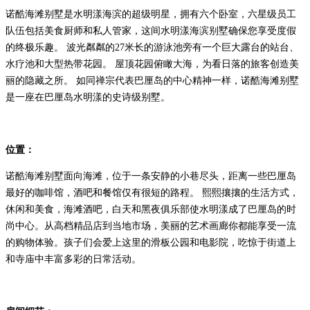
诺酷海滩别墅是水明漾海滨的超级明星，拥有六个卧室，六星级员工
队伍包括美食厨师和私人管家，这间水明漾海滨别墅确保您享受度假
的终极乐趣。 波光粼粼的27米长的游泳池旁有一个巨大露台的站台、
水疗池和大型热带花园。 屋顶花园俯瞰大海，为看日落的旅客创造美
丽的隐藏之所。 如同禅宗代表巴厘岛的中心精神一样，诺酷海滩别墅
是一座在巴厘岛水明漾的史诗级别墅。
位置：
诺酷海滩别墅面向海滩，位于一条安静的小巷尽头，距离一些巴厘岛
最好的咖啡馆，酒吧和餐馆仅有很短的路程。 熙熙攘攘的生活方式，
休闲和美食，海滩酒吧，白天和黑夜俱乐部使水明漾成了巴厘岛的时
尚中心。从高档精品店到当地市场，美丽的艺术画廊你都能享受一流
的购物体验。孩子们会爱上这里的滑板公园和电影院，吃惊于街道上
和寺庙中丰富多彩的日常活动。