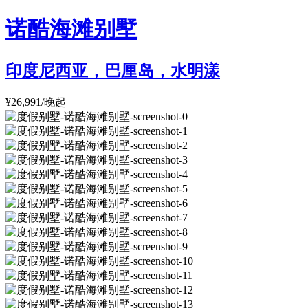
诺酷海滩别墅
印度尼西亚，巴厘岛，水明漾
¥26,991/晚起