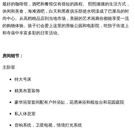
最好的咖啡馆，酒吧和餐馆仅有很短的路程。 熙熙攘攘的生活方式，
休闲和美食，海滩酒吧，白天和黑夜俱乐部使水明漾成了巴厘岛的时
尚中心。从高档精品店到当地市场，美丽的艺术画廊你都能享受一流
的购物体验。孩子们会爱上这里的滑板公园和电影院，吃惊于街道上
和寺庙中丰富多彩的日常活动。
房间细节：
主卧室
特大号床
精美布置装饰
豪华浴室套间配有户外浴缸，花洒淋浴和梳妆台和花园庭院
私人休息室
音响系统，卫星电视，情境灯光系统