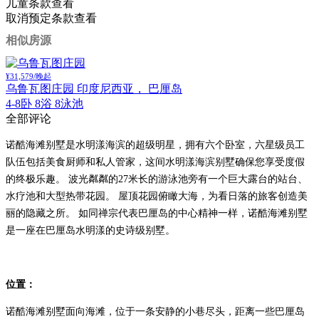
儿童条款
查看
取消预定条款
查看
相似房源
¥31,579/晚起
乌鲁瓦图庄园
印度尼西亚， 巴厘岛
4-8卧 8浴 8泳池
全部评论
诺酷海滩别墅是水明漾海滨的超级明星，拥有六个卧室，六星级员工
队伍包括美食厨师和私人管家，这间水明漾海滨别墅确保您享受度假
的终极乐趣。 波光粼粼的27米长的游泳池旁有一个巨大露台的站台、
水疗池和大型热带花园。 屋顶花园俯瞰大海，为看日落的旅客创造美
丽的隐藏之所。 如同禅宗代表巴厘岛的中心精神一样，诺酷海滩别墅
是一座在巴厘岛水明漾的史诗级别墅。
位置：
诺酷海滩别墅面向海滩，位于一条安静的小巷尽头，距离一些巴厘岛