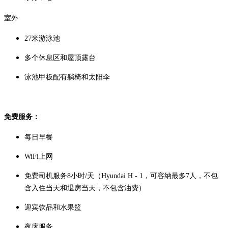
室外
27米游泳池
多个休息区和屋顶露台
泳池甲板配有躺椅和太阳伞
免费服务：
每日早餐
WiFi上网
免费司
机服务8
小时/
天（Hyundai H - 1，可容纳最多7人
，
不包
含入住当天和退房当天，不包
含
油费）
迎宾饮品和水果篮
夜床服务