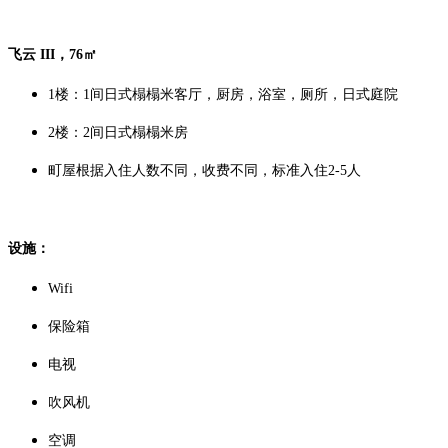
飞云 III，76㎡
1楼：1间日式榻榻米客厅，厨房，浴室，厕所，日式庭院
2楼：2间日式榻榻米房
町屋根据入住人数不同，收费不同，标准入住2-5人
设施：
Wifi
保险箱
电视
吹风机
空调