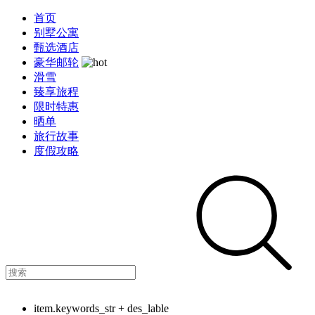
首页
别墅公寓
甄选酒店
豪华邮轮
滑雪
臻享旅程
限时特惠
晒单
旅行故事
度假攻略
item.keywords_str + des_lable