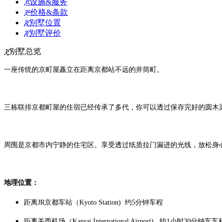
ጆ
设施&服务
ጅ
价格&条款
ጂ
别墅位置
ጃ
别墅评价
ጄ
别墅总览
一座传统的京町屋矗立在距离京都站不远的井筒町。
三栋联排京都町屋的住宿已经传承了多代，你可以透过保存完好的圆木
周围是京都市内宁静的住宅区。享受透过纸质拉门漏进的光线，放松身
地理位置：
距离JR京都车站（Kyoto Station) 约5分钟车程
距离关西机场（Kansai International Airport) 约1小时30分钟车车