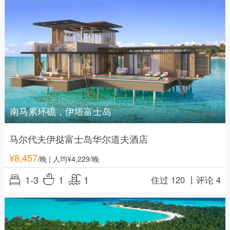
南马累环礁，伊塔富士岛
马尔代夫伊挞富士岛华尔道夫酒店
¥
8,457
/晚
| 人均¥4,229/晚
1-3
1
1
住过 120 丨
评论 4