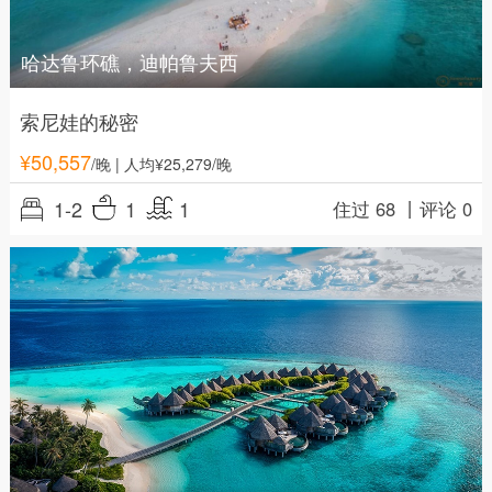
哈达鲁环礁，迪帕鲁夫西
索尼娃的秘密
¥
50,557
/晚
| 人均¥25,279/晚
1-2
1
1
住过 68 丨
评论 0