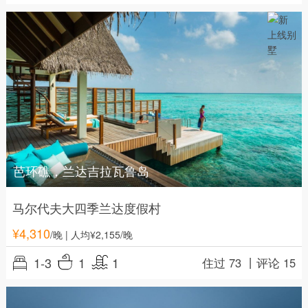
芭环礁，兰达吉拉瓦鲁岛
马尔代夫大四季兰达度假村
¥
4,310
/晚
| 人均¥2,155/晚
1-3
1
1
住过 73 丨
评论 15