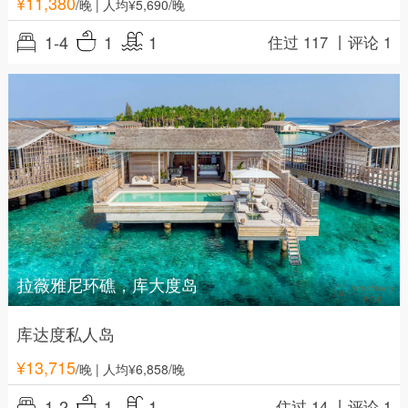
¥
11,380
/晚
| 人均¥5,690/晚
1-4
1
1
住过 117 丨
评论 1
拉薇雅尼环礁，库大度岛
库达度私人岛
¥
13,715
/晚
| 人均¥6,858/晚
1-2
1
1
住过 14 丨
评论 1