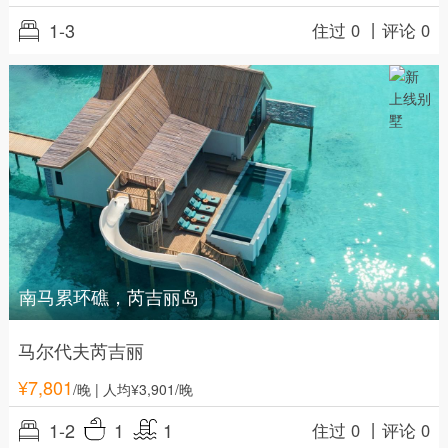
1-3
住过 0 丨
评论 0
南马累环礁，芮吉丽岛
马尔代夫芮吉丽
¥
7,801
/晚
| 人均¥3,901/晚
1-2
1
1
住过 0 丨
评论 0