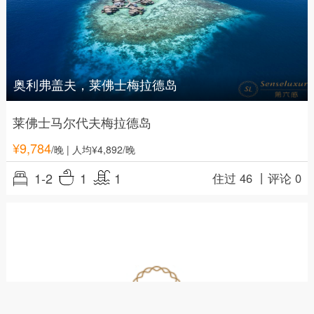
奥利弗盖夫，莱佛士梅拉德岛
莱佛士马尔代夫梅拉德岛
¥
9,784
/晚
| 人均¥4,892/晚
1-2
1
1
住过 46 丨
评论 0