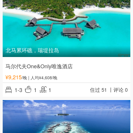
北马累环礁，瑞堤拉岛
马尔代夫One&Only唯逸酒店
¥
9,215
/晚
| 人均¥4,608/晚
1-3
1
1
住过 51 丨
评论 0