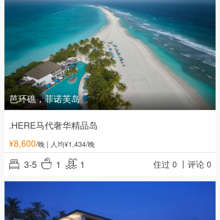
芭环礁，菲诺芙岛
.HERE马代奢华精品岛
¥
8,600
/晚
| 人均¥1,434/晚
3-5
1
1
住过 0 丨
评论 0