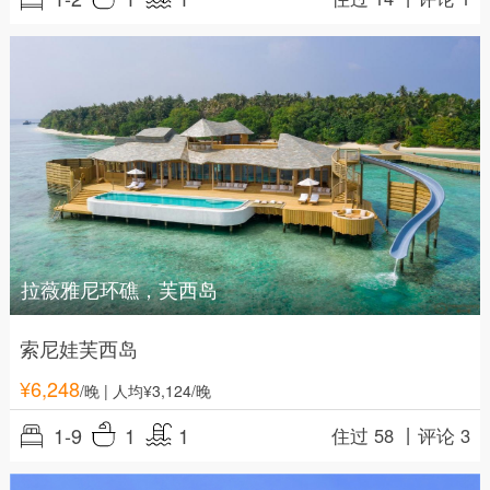
拉薇雅尼环礁，芙西岛
索尼娃芙西岛
¥
6,248
/晚
| 人均¥3,124/晚
1-9
1
1
住过 58 丨
评论 3