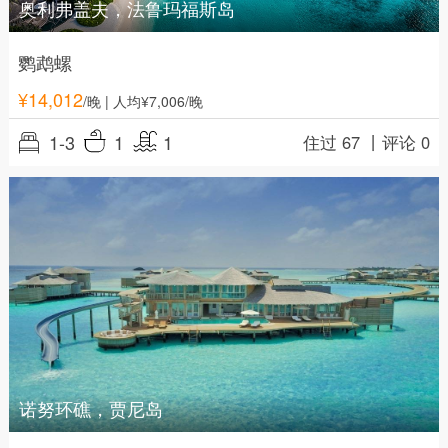
奥利弗盖夫，法鲁玛福斯岛
鹦鹉螺
¥
14,012
/晚
| 人均¥7,006/晚
1-3
1
1
住过 67 丨
评论 0
诺努环礁，贾尼岛