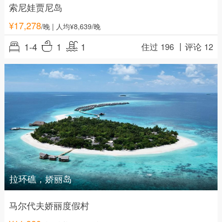
索尼娃贾尼岛
¥
17,278
/晚
| 人均¥8,639/晚
1-4
1
1
住过 196 丨
评论 12
拉环礁，娇丽岛
马尔代夫娇丽度假村