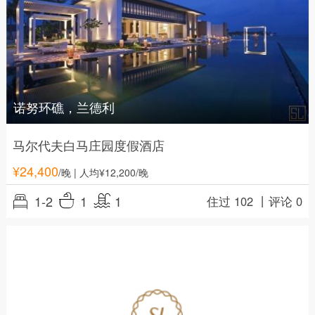
诺努环礁，兰德利
马尔代夫白马庄园度假酒店
¥
24,400
/晚
| 人均¥12,200/晚
1-2
1
1
住过 102 丨
评论 0