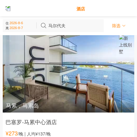
别墅
酒店
马尔代夫 - 亚洲
住
(
58
个)
马尔代夫
筛选
离
马累，马累岛
巴塞罗-马累中心酒店
¥
273
/晚
| 人均¥137/晚