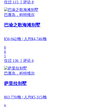
住过 115 丨
评论 8
巴厘岛，科特维尔
巴渝之歌海滩别墅
¥
56,942
/晚
| 人均¥4,746/晚
6
6
1
住过 136 丨
评论 6
巴厘岛，科特维尔
萨里拉别墅
¥
63,770
/晚
| 人均¥5,315/晚
6