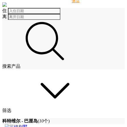
别墅
酒店
住
离
搜索产品
筛选
科特维尔 - 巴厘岛
(
10
个)