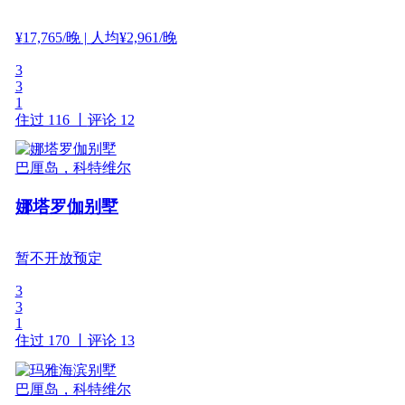
¥
17,765
/晚
| 人均¥2,961/晚
3
3
1
住过 116 丨
评论 12
巴厘岛，科特维尔
娜塔罗伽别墅
暂不开放预定
3
3
1
住过 170 丨
评论 13
巴厘岛，科特维尔