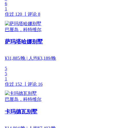
6
1
住过 120 丨
评论 8
巴厘岛，科特维尔
萨玛塔哈娜别墅
¥
31,885
/晚
| 人均¥3,189/晚
5
5
1
住过 152 丨
评论 16
巴厘岛，科特维尔
卡玛德瓦别墅