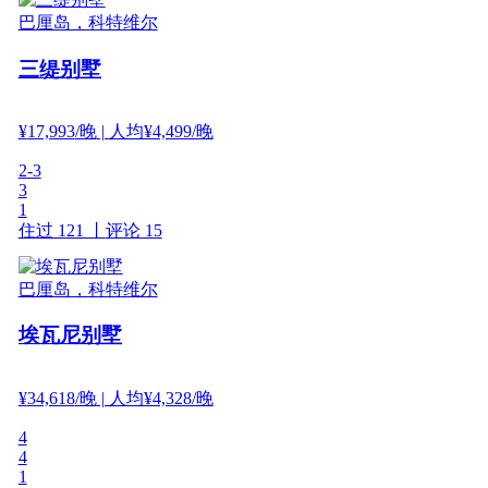
巴厘岛，科特维尔
三缇别墅
¥
17,993
/晚
| 人均¥4,499/晚
2-3
3
1
住过 121 丨
评论 15
巴厘岛，科特维尔
埃瓦尼别墅
¥
34,618
/晚
| 人均¥4,328/晚
4
4
1