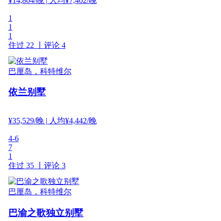
¥
14,804
/晚
| 人均¥7,402/晚
1
1
1
住过 22 丨
评论 4
巴厘岛，科特维尔
依兰别墅
¥
35,529
/晚
| 人均¥4,442/晚
4-6
7
1
住过 35 丨
评论 3
巴厘岛，科特维尔
巴渝之歌独立别墅