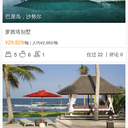
巴厘岛，沙努尔
萝茜塔别墅
¥
29,829
/晚
| 人均¥2,983/晚
5
6
1
住过 22 丨
评论 0