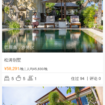
巴厘岛，沙努尔
松涛别墅
¥
58,291
/晚
| 人均¥5,830/晚
5
5
1
住过 94 丨
评论 0