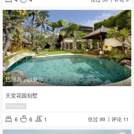
巴厘岛，沙努尔
天堂花园别墅
暂不开放预定
6
6
1
住过 99 丨
评论 11