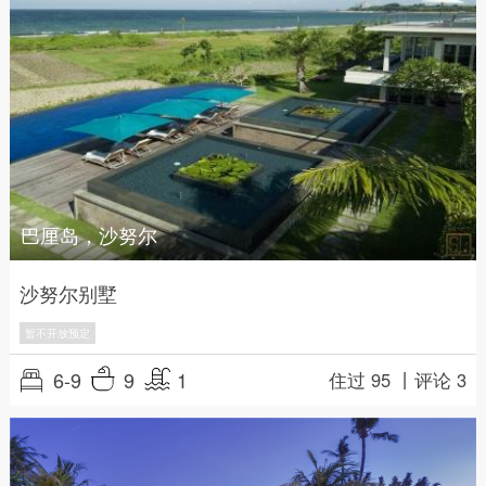
巴厘岛，沙努尔
沙努尔别墅
暂不开放预定
6-9
9
1
住过 95 丨
评论 3