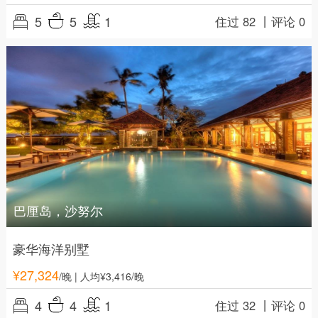
5
5
1
住过 82 丨
评论 0
巴厘岛，沙努尔
豪华海洋别墅
¥
27,324
/晚
| 人均¥3,416/晚
4
4
1
住过 32 丨
评论 0