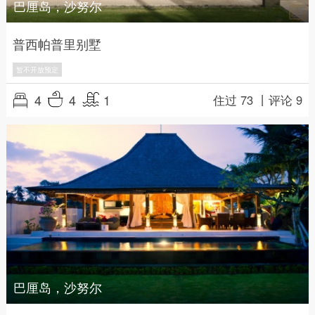
巴厘岛，沙努尔
普西帕普里别墅
暂不开放预定
4
4
1
住过 73 丨
评论 9
巴厘岛，沙努尔