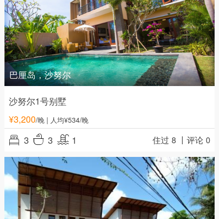
巴厘岛，沙努尔
沙努尔1号别墅
¥
3,200
/晚
| 人均¥534/晚
3
3
1
住过 8 丨
评论 0