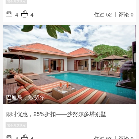
暂不开放预定
4
4
住过 52 丨
评论 0
巴厘岛，沙努尔
限时优惠，25%折扣——沙努尔多塔别墅
暂不开放预定
4
4
住过 53 丨
评论 0