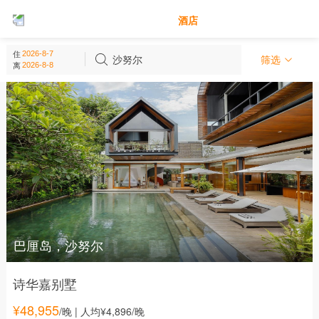
别墅
酒店
沙努尔 - 巴厘岛
住
(
14
个)
沙努尔
筛选
离
巴厘岛，沙努尔
诗华嘉别墅
¥
48,955
/晚
| 人均¥4,896/晚