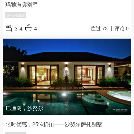
玛雅海滨别墅
暂不开放预定
3-4
4
住过 73 丨
评论 0
巴厘岛，沙努尔
限时优惠，25%折扣——沙努尔萨托别墅