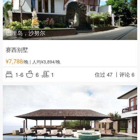
巴厘岛，沙努尔
赛西别墅
¥
7,788
/晚
| 人均¥3,894/晚
1-6
6
1
住过 47 丨
评论 6