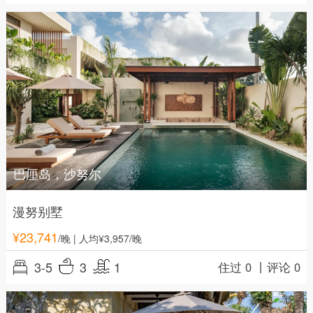
巴厘岛，沙努尔
漫努别墅
¥
23,741
/晚
| 人均¥3,957/晚
3-5
3
1
住过 0 丨
评论 0