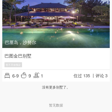
巴厘岛，沙努尔
巴图金巴别墅
暂不开放预定
6-9
9
1
住过 135 丨
评论 3
没有更多别墅了。
暂无数据