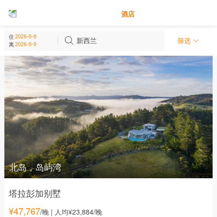
别墅
酒店
新西兰 - 大洋洲
住
(
1
个)
新西兰
筛选
离
北岛，岛屿湾
塔拉彭加别墅
¥
47,767
/晚
| 人均¥23,884/晚