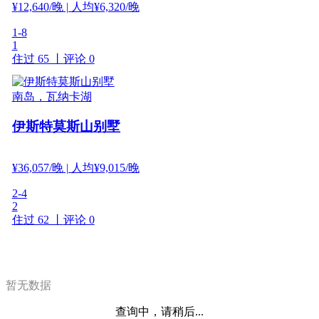
¥
12,640
/晚
| 人均¥6,320/晚
1-8
1
住过 65 丨
评论 0
南岛，瓦纳卡湖
伊斯特莫斯山别墅
¥
36,057
/晚
| 人均¥9,015/晚
2-4
2
住过 62 丨
评论 0
暂无数据
查询中，请稍后...