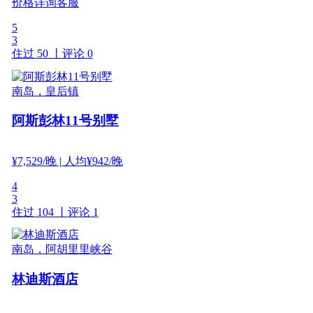
价格详询客服
5
3
住过 50 丨
评论 0
南岛，皇后镇
阿斯彭林11号别墅
¥
7,529
/晚
| 人均¥942/晚
4
3
住过 104 丨
评论 1
南岛，阿胡里里峡谷
林迪斯酒店