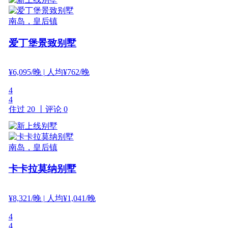
南岛，皇后镇
爱丁堡景致别墅
¥
6,095
/晚
| 人均¥762/晚
4
4
住过 20 丨
评论 0
南岛，皇后镇
卡卡拉莫纳别墅
¥
8,321
/晚
| 人均¥1,041/晚
4
4