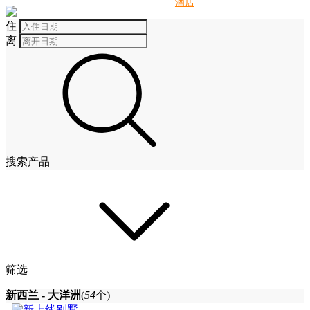
别墅
酒店
住
离
搜索产品
筛选
新西兰 - 大洋洲
(
54
个)