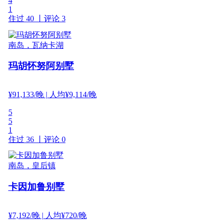
4
1
住过 40 丨
评论 3
南岛，瓦纳卡湖
玛胡怀努阿别墅
¥
91,133
/晚
| 人均¥9,114/晚
5
5
1
住过 36 丨
评论 0
南岛，皇后镇
卡因加鲁别墅
¥
7,192
/晚
| 人均¥720/晚