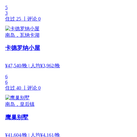
5
3
住过 25 丨
评论 0
南岛，瓦纳卡湖
卡德罗纳小屋
¥
47,540
/晚
| 人均¥3,962/晚
6
6
住过 40 丨
评论 0
南岛，皇后镇
鹰巢别墅
¥
41,604
/晚
| 人均¥4,161/晚