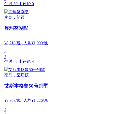
住过 39 丨
评论 0
南岛，箭镇
库玛努别墅
¥
8,718
/晚
| 人均¥1,090/晚
4
5
住过 62 丨
评论 4
南岛，皇后镇
艾斯本格鲁50号别墅
¥
9,807
/晚
| 人均¥1,226/晚
4