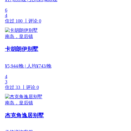
6
4
住过 100 丨
评论 0
南岛，皇后镇
卡胡朗伊别墅
¥
5,944
/晚
| 人均¥743/晚
4
3
住过 33 丨
评论 0
南岛，皇后镇
杰克角逸居别墅