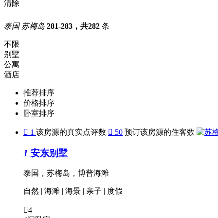
清除
泰国 苏梅岛
281-283，共282
条
不限
别墅
公寓
酒店
推荐排序
价格排序
卧室排序

1
该房源的真实点评数

50
预订该房源的住客数
1
安东别墅
泰国，苏梅岛，博普海滩
自然
|
海滩
|
海景
|
亲子
|
度假

4