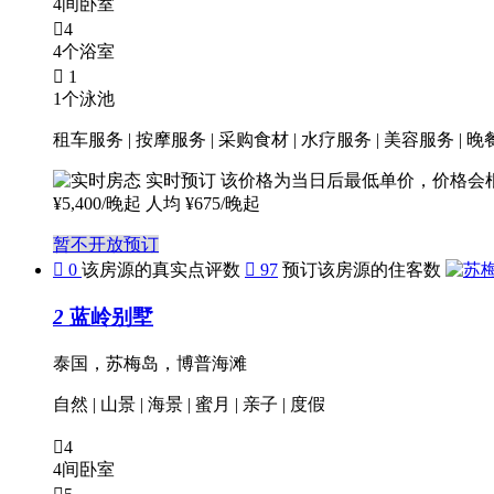
4间卧室

4
4个浴室

1
1个泳池
租车服务 | 按摩服务 | 采购食材 | 水疗服务 | 美容服务 | 晚餐 
实时预订
该价格为当日后最低单价，价格会
¥
5,400
/晚起
人均 ¥675/晚起
暂不开放预订

0
该房源的真实点评数

97
预订该房源的住客数
2
蓝岭别墅
泰国，苏梅岛，博普海滩
自然
|
山景
|
海景
|
蜜月
|
亲子
|
度假

4
4间卧室