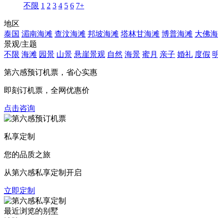
不限
1
2
3
4
5
6
7+
地区
泰国
湄南海滩
查汶海滩
邦坡海滩
塔林甘海滩
博普海滩
大佛海
景观/主题
不限
海滩
园景
山景
悬崖景观
自然
海景
蜜月
亲子
婚礼
度假
第六感预订机票，
省心实惠
即刻订机票，全网优惠价
点击咨询
私享定制
您的品质之旅
从第六感私享定制开启
立即定制
最近浏览的别墅