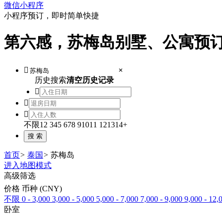
微信小程序
小程序预订，即时简单快捷
第六感，苏梅岛别墅、公寓预

×
历史搜索
清空历史记录



不限
1
2
3
4
5
6
7
8
9
10
11
12
13
14+
首页
>
泰国
>
苏梅岛
进入地图模式
高级筛选
价格 币种 (CNY)
不限
0 - 3,000
3,000 - 5,000
5,000 - 7,000
7,000 - 9,000
9,000 - 12,
卧室