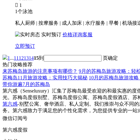

1
1个泳池
私人厨师 | 按摩服务 | 成人加床 | 水疗服务 | 早餐 | 机场接
实时预订
价格详询客服
立即预订
1
...
11
12
13
14
15
到
页
确定
热门攻略推荐
来苏梅岛旅游的注意事项有哪些？
9月的苏梅岛旅游攻略：轻
苏梅岛11月旅游攻略：实用技巧大揭秘
10月的苏梅岛旅游攻
带你游遍7月的苏梅岛
第六感（Senseluxury）汇集了苏梅岛最受欢迎的和最
光。苏梅岛度假别墅、苏梅岛度假公寓、苏梅岛度假酒店、苏
第六感
-别墅公寓、奢华酒店、私人定制。我们推崇与众不同
务。第六感致力于满足您的个性化需求，为您提供专业的一站
微信订阅号
第六感度假