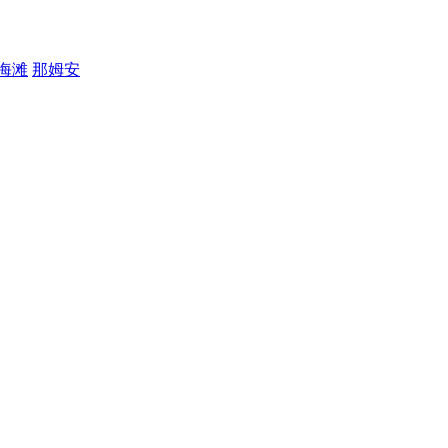
海滩
那姆安