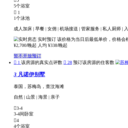

5
5个浴室

1
1个泳池
成人加床 | 早餐 | 女佣 | 机场接送 | 管家服务 | 私人厨师 |
实时预订
该价格为当日后最低单价，价格会
¥
2,700
/晚起
人均 ¥338/晚起
暂不开放预订

1
该房源的真实点评数

28
预订该房源的住客数
3
凡诺伊别墅
泰国，苏梅岛，查汶海滩
自然
|
山景
|
海景
|
亲子

3-4
3-4间卧室

4
4个浴室