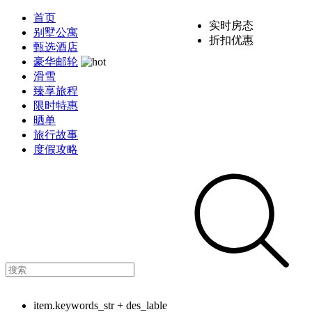
首页
实时房态
别墅公寓
折扣优惠
甄选酒店
豪华邮轮
滑雪
臻享旅程
限时特惠
晒单
旅行故事
度假攻略
item.keywords_str + des_lable