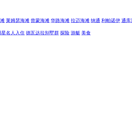
滩
莱姆瑟海滩
曾蒙海滩
华路海滩
拉迈海滩
纳通
利帕诺伊
通库
明星名人入住
德瓦达拉别墅群
探险
游艇
美食