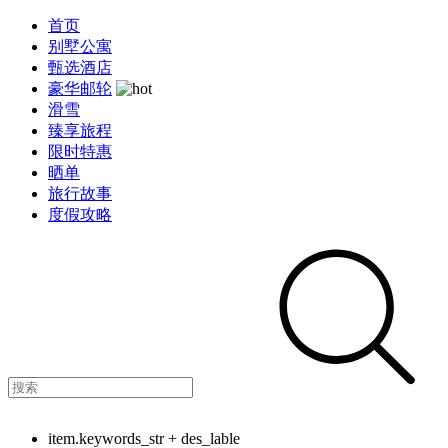
首页
别墅公寓
甄选酒店
豪华邮轮
滑雪
臻享旅程
限时特惠
晒单
旅行故事
度假攻略
item.keywords_str + des_lable