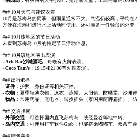
-
南园岛
：有独特的人字沙滩，是浮潜天堂，上岛需缴纳100泰
### 10月天气与建议衣着
10月是苏梅岛的雨季，但雨量通常不大。气温仍较高，平均在
方便在海滩和进行水上活动时使用。还可准备一件轻薄的外套
### 10月该地区的节日活动
未查到苏梅岛10月的特定节日活动信息。
### 10月该地区演出表演
-
Ark Bar沙滩酒吧
：每晚有火舞表演。
-
Coco Tam’s
：19:15和21:00有火舞表演 。
### 出行必备
-
证件
：护照、身份证等相关证件。
-
衣物
：夏季轻薄衣物、泳衣、泳帽、太阳镜、防晒霜、沙滩
-
物品
：常用药品、充电器、转换插头（泰国用两脚扁插）、
### 交通指南
-
外部交通
：可选择国内直飞苏梅岛，或经曼谷等地中转。
-
岛内交通
：可使用打车软件Grab，也能搭乘嘟嘟车、双条
### 特色美食