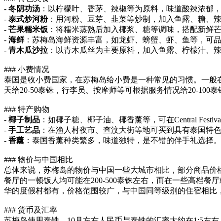
-
冬阴功汤
：以柠檬叶、香茅、辣椒等为原料，味道酸辣浓郁
-
泰式炒河粉
：用河粉、豆芽、韭菜等炒制，加入鱼露、糖、
-
芒果糯米饭
：将糯米蒸熟后加入椰浆、糖等调味，搭配新鲜
-
海鲜
：苏梅岛海鲜资源丰富，如龙虾、螃蟹、虾、鱼等，可
-
青木瓜沙拉
：以青木瓜丝为主要原料，加入鱼露、柠檬汁、
### 小费情况
泰国是收小费国家，在苏梅岛给小费是一种常见的习惯。一般在
天给20-50泰铢，行李员、按摩师等可根据服务情况给20-100
### 特产购物
-
椰子制品
：如椰子糖、椰子油、椰香薰等，可在Central Fest
-
手工艺品
：在渔人村夜市、查汶大街等地可买到具有泰国特
-
香薰
：泰国香薰种类繁多，味道独特，是不错的伴手礼选择
### 物价与中国相比
总体来说，苏梅岛的物价与中国一些大城市相比，部分商品价
餐厅的一顿饭人均可能在200-500泰铢左右，而在一些高
华的度假村都有，价格范围较广，与中国同等级别的住宿相比
### 货币及汇率
苏梅岛使用泰铢，10月左右人民币与泰铢的汇率大约在1:5