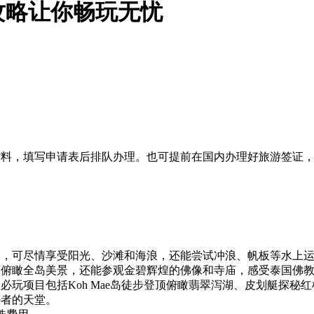
攻略让你畅玩无忧
材料，填写申请表后排队办理。也可提前在国内办理好旅游签证
水，可尽情享受阳光、沙滩和海浪，还能尝试冲浪、帆板等水上
可俯瞰全岛美景，还能参观金碧辉煌的佛像和寺庙，感受泰国佛
必玩项目包括Koh Mae岛徒步登顶俯瞰翡翠泻湖、皮划艇探
好者的天堂。