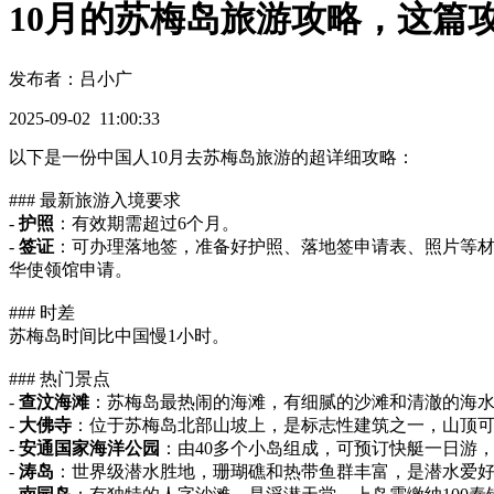
10月的苏梅岛旅游攻略，这篇
发布者：吕小广
2025-09-02 11:00:33
以下是一份中国人10月去苏梅岛旅游的超详细攻略：
### 最新旅游入境要求
-
护照
：有效期需超过6个月。
-
签证
：可办理落地签，准备好护照、落地签申请表、照片等
华使领馆申请。
### 时差
苏梅岛时间比中国慢1小时。
### 热门景点
-
查汶海滩
：苏梅岛最热闹的海滩，有细腻的沙滩和清澈的海
-
大佛寺
：位于苏梅岛北部山坡上，是标志性建筑之一，山顶
-
安通国家海洋公园
：由40多个小岛组成，可预订快艇一日游，
-
涛岛
：世界级潜水胜地，珊瑚礁和热带鱼群丰富，是潜水爱