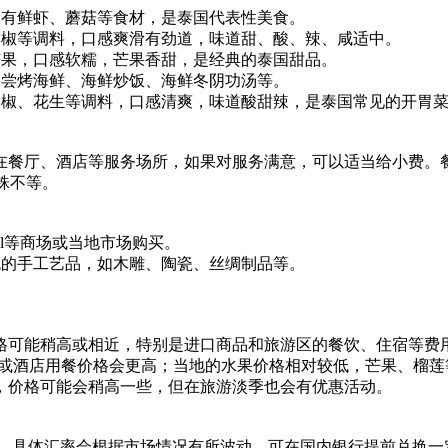
，有鲜虾、蘑菇等食材，是泰国代表性美食。
辣椒等调料，口感爽滑有劲道，味道甜、酸、辣、咸适中。
芒果，口感软糯，芒果香甜，是经典的泰国甜品。
品尝烤海鲜、海鲜炒饭、海鲜冬阴功汤等。
辣椒、花生等调料，口感清爽，味道酸甜辣，是泰国常见的开胃
餐厅、酒店等服务场所，如果对服务满意，可以适当给小费。餐厅
泰铢不等。
ival等商场或当地市场购买。
色的手工艺品，如木雕、陶瓷、丝绸制品等。
。
格可能稍高或相近，特别是进口商品和旅游区的餐饮、住宿等费
档餐厅或酒店用餐价格会更高；当地的水果价格相对较低，芒果、
，价格可能会稍高一些，但在旅游淡季也会有优惠活动。
左右，具体汇率会根据市场情况有所波动。可在国内银行提前兑换