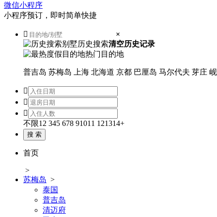
微信小程序
小程序预订，即时简单快捷

×
历史搜索
清空历史记录
热门目的地
普吉岛
苏梅岛
上海
北海道
京都
巴厘岛
马尔代夫
芽庄
岘



不限
1
2
3
4
5
6
7
8
9
10
11
12
13
14+
首页
>
苏梅岛
>
泰国
普吉岛
清迈府