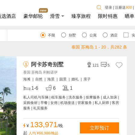
登录
|
注册送
900
|
甄选酒店
豪华邮轮
滑雪
臻享旅程
限时特惠
晒单
不限
别墅
公寓
酒店
泰国 苏梅岛
1 - 20，共282
条
阿卡苏奇别墅
1


121
5
泰国 苏梅岛 利帕诺伊
海滩
|
自然
|
海景
|
园景
|
婚礼
|
亲子



1-6
6
1
私人司机与车辆 | 租车服务 | 洗衣服务 | 按摩服务 | 成人加床 |
采购食材 | 早餐 | 女佣 | 机场接送 | 管家服务 | 私人厨师 | 客房
服务 | 礼宾服务
133,971
¥
/晚
立即预订
起
人均 ¥66,986/晚起