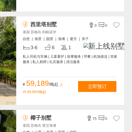
西里塔别墅
2


0
0
泰国 苏梅岛 利帕诺伊
自然
|
海景
|
园景
|
海滩
|
蜜月
|
亲子



3-6
6
1
私人司机与车辆 | 儿童看护 | 按摩服务 | 早餐 | 机场接送 | 管家
服务 | 私人厨师 | 礼宾服务 | 清洁服务
59,189
¥
/晚起
人
立即预订
均 ¥9,865/晚起
椰子别墅
3


75
0
泰国 苏梅岛 查汶海滩