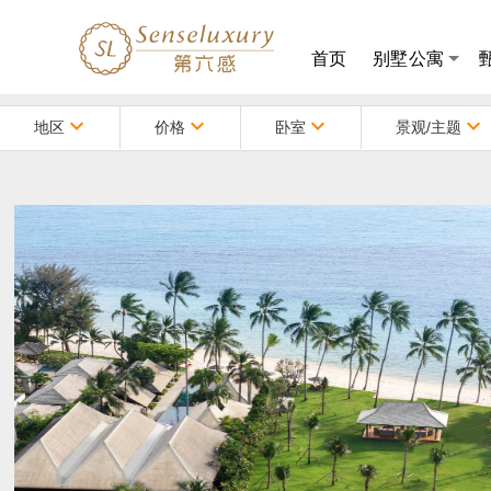
首页
别墅公寓
第
六
地区
价格
卧室
景观/主题
感,
苏
梅
岛
别
墅、
公
寓
预
订