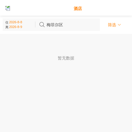
别墅
酒店
梅菲尔区 - 伦敦
住
(
0
个)
梅菲尔区
筛选
离
暂无数据