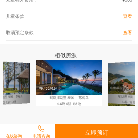
设施齐全的厨房
咖啡设备
儿童条款
查看
烧烤设备
iPod连接
会议室（带有投影仪和大屏幕）
取消预定条款
查看
健身房
桑拿室
地下停车库（12个车位）
相似房源
免费服务：
每日早餐
专业的别墅管家/服务人员
¥9,455/晚起
¥9,455/晚起
机场往返接送（仅限同一个航班）
泰国， 苏梅岛
礼宾服务
瑞瓦别墅
泰国， 
亚别墅
玛露娜别墅
泰国， 苏梅岛
4-6卧 6浴 1泳池
3-7卧 7浴 1泳
4-6卧 6浴 1泳池
茶与咖啡
无限制使用皮划艇
收费服务：
立即预订
定价菜单点餐服务（10：00-22：00期间供应，请至少提前1小时点
在线咨询
电话咨询