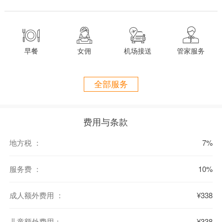
及一个超大的泰式厨房，在那里厨师将为您准备餐点。别墅拥有一位
别墅经理和几名工作人员随时待命，免费无线网络连接，地下停车




场，从别墅只需很短的步行即可到达湄南村落。
在一个热带岛屿上体验奢华生活享受从未如此简单。
早餐
女佣
机场接送
管家服务
位置:
距离苏梅岛国际机场（Samui International Airport） 约30分钟车程
全部服务
房间细节：
5间大床房，均设有独立浴室
费用与条款
2间双床房，均设有独立浴室
该别墅不接受加床
地方税 ：
7%
设施：
服务费 ：
10%
私人泳池
（15*5米）
Apple TV
成人额外费用 ：
¥338
卫星电视
DVD播放机
儿童额外费用：
¥338