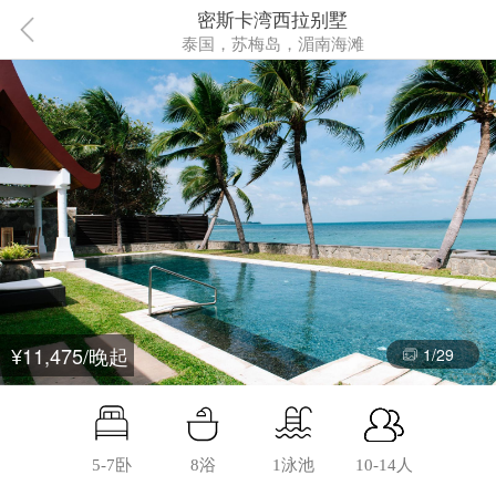
密斯卡湾西拉别墅
泰国，苏梅岛，湄南海滩
¥11,475/晚起
1
/
29
5-7卧
8浴
1泳池
10-14人