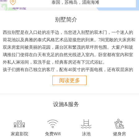
泰国，苏梅岛，湄南海滩
别墅简介
西拉别墅是在入口处的左手边，当您进入别墅的双木门，一个迷人的
荷花池以及典雅的泰式风格艺术品迎接您的到来。7间宽敞的大床房和
双床房套间被美丽的花园，露台区和繁茂的草坪所包围。大窗户和玻
璃推拉门使得在白天有充足的自然光线进入室内。卧室都有室内和室
外私人淋浴间，双洗手盆，经典客房还有下沉式浴缸。
孩子们拥有自己独立的客厅，配有40英寸的平面电视，还有双层床的
带浴室套房。在别墅中您还会发现健身中心，桑拿室，多媒体室，一
阅读更多
个户外按摩凉亭，一个户外休闲观赏凉亭，一个厨房和淋浴设施。
在主卧套房前是15米×5米的私人游泳池，池中是矿化处理后的水，坐
拥在湄南海滩的金色沙滩上。泳池前有大草坪，游泳池和庭院足够高
设施&服务
过正面对着的19.3米长的海滩，从而为您提供了无与伦比的海景并且
保证了隐私。泳池旁是一个豪华的凉亭，设有14人的用餐区以及最新




的户外烧烤设备，一个酒吧冰箱和环绕立体声音响。
宽敞的中央客厅也有一个14座的泰国木餐桌
，一个壁挂式平板电视
家庭影院
免费Wifi
泳池
健身房
（和所有的卧室一样），舒适的沙发，一个设备齐全的西式厨房，以