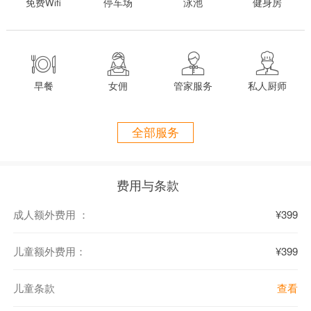
免费Wifi
停车场
泳池
健身房
教您烹饪。厨房的周围有别墅自己的蔬果园可提供新鲜的蔬菜水果。
班苏瑞亚别墅有5间大床间与1间双床间，同时还提供折叠床方便小孩
与父母睡在同一间房。别墅还可提供免费的婴儿床。




位置：
早餐
女佣
管家服务
私人厨师
距离奈通轮渡口（Ferry port of Nathon） 约10分钟
距离苏梅岛国际机场（Samui's international airport） 约35km
全部服务
房间细节：
卧室1：主卧大床，
浴缸，套间浴室，按摩床，享有海景
卧室2：
大床
，
套间浴室，享有沙滩/花园景观
费用与条款
卧室3：
大床
，套间浴室，享有泳池景观
卧室4：
双床（可拼成大床）
，套间浴室，靠近儿童池
成人额外费用 ：
¥399
卧室5：
大床
，套间浴室，
享有/海景泳池景观
卧室6：
大床
，套间浴室，享有/海景泳池景观
儿童额外费用：
¥399
房间内禁止吸烟，否则会有相应罚款
儿童条款
查看
设施：
主泳池（20m x 5m x 2m 深）