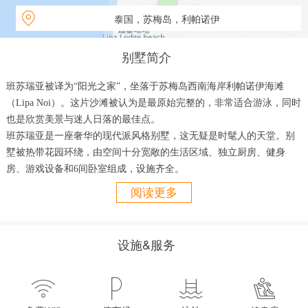
泰国，苏梅岛，利帕诺伊
别墅简介
班苏瑞亚被译为“阳光之家”，坐落于苏梅岛西南海岸利帕诺伊海滩
（Lipa Noi）。这片沙滩被认为是最原始完整的，非常适合游泳，同时
也是欣赏美景与迷人日落的最佳点。
班苏瑞亚是一座奢华的现代派风格别墅，这无疑是时髦人的天堂。
别
墅被热带花园环绕，由空间十分宽敞的生活区域、独立厨房、健身
房、游戏设备和6间卧室组成，设施齐全。
阅读更多
20米的大泳池与浅水戏水区域是大人和小孩的理想选择。
别墅最多可
以入住16名客人，同时配有全职工作人员，包括别墅经理、厨师，确
保您入住期间可享受奢华完美的假期。
此外，别墅还配有泳池酒吧、
设施&服务
池边BBQ烧烤、日落观景台、树屋、吊床、懒人沙发、遮阳伞与日光
浴浴床。




别墅的厨房区域独立分开，私人厨师将非常乐意为您烹饪美食或即兴