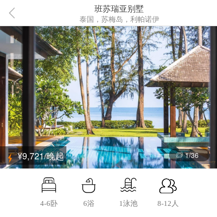
班苏瑞亚别墅
泰国，苏梅岛，利帕诺伊
¥9,721/晚起
1
/
36
4-6卧
6浴
1泳池
8-12人