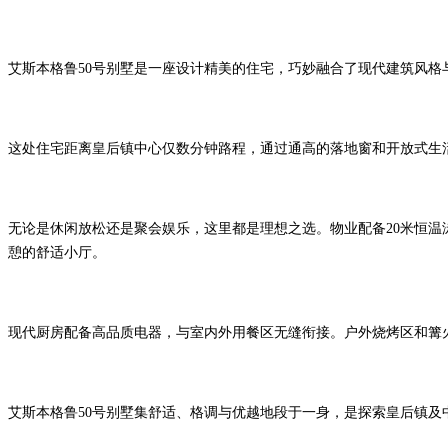
艾斯本格鲁50号别墅是一座设计精美的住宅，巧妙融合了现代建筑风
这处住宅距离皇后镇中心仅数分钟路程，通过通高的落地窗和开放式生
无论是休闲放松还是聚会娱乐，这里都是理想之选。物业配备20米恒温
憩的舒适小厅。
现代厨房配备高品质电器，与室内外用餐区无缝衔接。户外烧烤区和篝
艾斯本格鲁50号别墅集舒适、格调与优越地段于一身，是探索皇后镇及