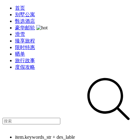
首页
别墅公寓
甄选酒店
豪华邮轮
滑雪
臻享旅程
限时特惠
晒单
旅行故事
度假攻略
item.keywords_str + des_lable