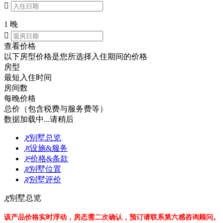

1 晚

查看价格
以下房型价格是您所选择入住期间的价格
房型
最短入住时间
房间数
每晚价格
总价（包含税费与服务费等）
数据加载中...请稍后
ጄ
别墅总览
ጆ
设施&服务
ጅ
价格&条款
ጂ
别墅位置
ጃ
别墅评价
ጄ
别墅总览
该产品价格实时浮动，房态需二次确认，预订请联系第六感咨询顾问。