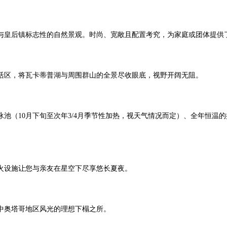
格与皇后镇标志性的自然景观。时尚、宽敞且配置考究，为家庭或团体提供
活区，将瓦卡蒂普湖与周围群山的全景尽收眼底，视野开阔无阻。
泳池（10月下旬至次年3/4月季节性加热，视天气情况而定）、全年恒
火设施让您与亲友在星空下尽享悠长夏夜。
中奥塔哥地区风光的理想下榻之所。