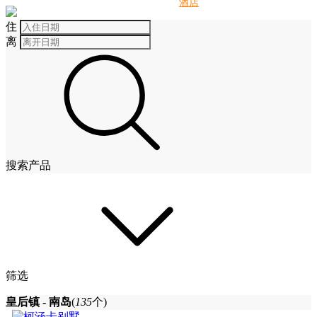
别墅
酒店
住
离
搜索产品
筛选
皇后镇 - 南岛
(
135
个)