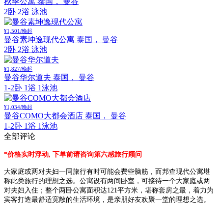
秋季公寓
泰国， 曼谷
2卧 2浴 泳池
¥1,501/晚起
曼谷素坤逸现代公寓
泰国， 曼谷
2卧 2浴 泳池
¥1,827/晚起
曼谷华尔道夫
泰国， 曼谷
1-2卧 1浴 1泳池
¥1,034/晚起
曼谷COMO大都会酒店
泰国， 曼谷
1-2卧 1浴 1泳池
全部评论
*价格实时浮动, 下单前请咨询第六感旅行顾问
大家庭或两对夫妇一同旅行有时可能会费些脑筋，而邦查现代公寓堪
称此类旅行的理想之选。公寓设有两间卧室，可接待一个大家庭或两
对夫妇入住；整个两卧公寓面积达121平方米，堪称套房之最，着力为
宾客打造最舒适宽敞的生活环境，是亲朋好友欢聚一堂的理想之选。