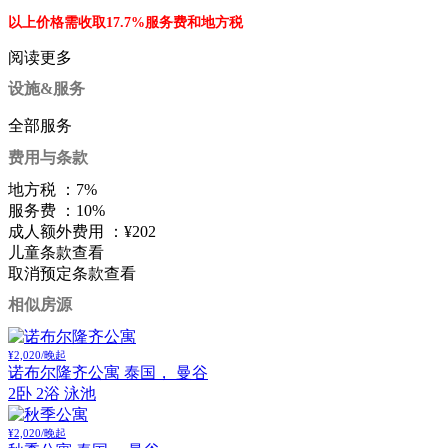
以上价格需收取17.7%服务费和地方税
阅读更多
设施&服务
全部服务
费用与条款
地方税 ：
7%
服务费 ：
10%
成人额外费用 ：
¥202
儿童条款
查看
取消预定条款
查看
相似房源
¥2,020/晚起
诺布尔隆齐公寓
泰国， 曼谷
2卧 2浴 泳池
¥2,020/晚起