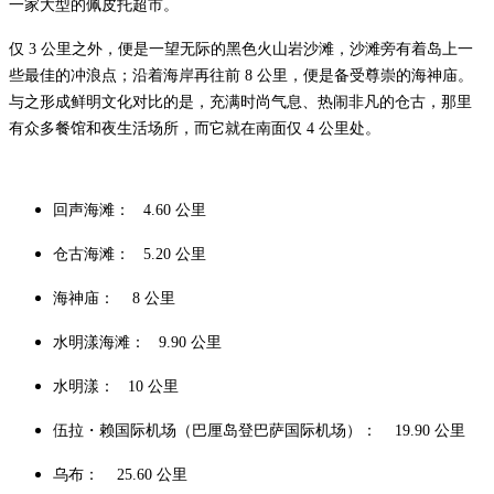
一家大型的佩皮托超市。
仅 3 公里之外，便是一望无际的黑色火山岩沙滩，沙滩旁有着岛上一
些最佳的冲浪点；沿着海岸再往前 8 公里，便是备受尊崇的海神庙。
与之形成鲜明文化对比的是，充满时尚气息、热闹非凡的仓古，那里
有众多餐馆和夜生活场所，而它就在南面仅 4 公里处。
回声海滩： 4.60 公里
仓古海滩： 5.20 公里
海神庙： 8 公里
水明漾海滩： 9.90 公里
水明漾： 10 公里
伍拉・赖国际机场（巴厘岛登巴萨国际机场）： 19.90 公里
乌布： 25.60 公里