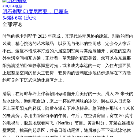
¥10,004/晚起
明石别墅
印度尼西亚， 巴厘岛
5-6卧 6浴 1泳池
全部评论
时尚的妮卡别墅于 2023 年落成，其现代热带风格的建筑、别致的室内
装潢、精心挑选的艺术藏品，以及无与伦比的空间感，定会令人惊叹
不已。这座不惜成本打造的六居室别墅向两翼延展铺开，宽敞的室内
外生活空间相互连通，正对着一望无际的稻田美景。您可以在东翼那
阳光满溢的卧室静享惬意时光，或者成为幸运的一对，入住占据西翼
上层整层空间的超大主套房；套房内的玻璃底泳池仿佛漂浮在下方隐
约可见的下沉式泳池休息区之上。
清晨，在河畔草坪上伴着朝阳做瑜伽开启美好的一天。滑入 25 米长的
盐水泳池，游到吧台边，来上一杯热带风味的冰沙。躺在双人日光浴
床上享受阳光的轻抚，随后在瀑布下冲凉解暑。悠闲地在那张 4.4 米长
的餐桌旁，享用由管家侍奉的午餐。午后，在空调房里，窝在 80 英寸
的电视前，惬意地观看网飞（Netflix）节目。黄昏时分，齐聚在连接别
墅两翼、挑高的起居区，共品日落鸡尾酒，随后移步至下沉式泳池休