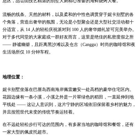
息区，品尝由技艺精湛的别墅大厨精心准备的海鲜烧烤大餐。
流畅的线条、天然的材料，以及柔和的中性色调贯穿于妮卡别墅的各
个角落，营造出奢华的氛围，无论是小型聚会还是大型社交活动都十
分适宜，从 14 人的轻松庆祝派对到 100 人的奢华婚礼皆可完美举办。
对于多代同堂的大家庭或一群好友而言，这里是绝佳的私密度假之所
—— 静谧幽僻，且距离黑沙滩以及仓古（Canggu）时尚的咖啡馆和夜
生活场所仅 10 分钟车程。
地理位置：
妮卡别墅坐落在巴厘岛西南海岸佩雷嫩安一处高档的豪华住宅区内。
花园边缘有一条小溪，小溪之外是一片翠绿色的稻田，一直延伸到地
平线处 —— 这让人意识到，这片宁静的区域依旧保留着乡村的魅力，
并且按照世代未变的传统节奏运转着。
在不远处轻松步行可达的范围内，有多家当地的咖啡馆和餐馆，还有
一家大型的佩皮托超市。