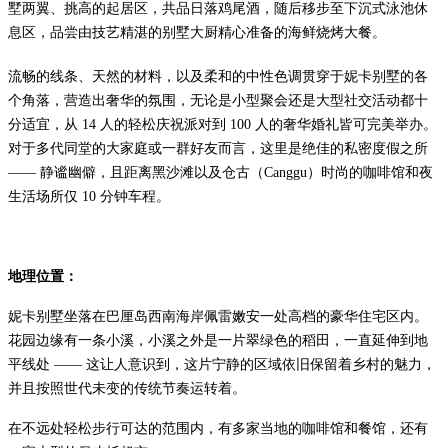
墅两翼、挑高的起居区，共品日落鸡尾酒，随后移步至下沉式泳池休
息区，品尝由技艺精湛的别墅大厨精心准备的海鲜烧烤大餐。
流畅的线条、天然的材料，以及柔和的中性色调贯穿于妮卡别墅的各
个角落，营造出奢华的氛围，无论是小型聚会还是大型社交活动都十
分适宜，从 14 人的轻松庆祝派对到 100 人的奢华婚礼皆可完美举办。
对于多代同堂的大家庭或一群好友而言，这里是绝佳的私密度假之所
—— 静谧幽僻，且距离黑沙滩以及仓古（Canggu）时尚的咖啡馆和夜
生活场所仅 10 分钟车程。
地理位置：
妮卡别墅坐落在巴厘岛西南海岸佩雷嫩安一处高档的豪华住宅区内。
花园边缘有一条小溪，小溪之外是一片翠绿色的稻田，一直延伸到地
平线处 —— 这让人意识到，这片宁静的区域依旧保留着乡村的魅力，
并且按照世代未变的传统节奏运转着。
在不远处轻松步行可达的范围内，有多家当地的咖啡馆和餐馆，还有