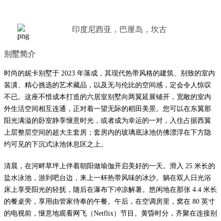
印度尼西亚，巴厘岛，坎古
别墅简介
时尚的妮卡别墅于 2023 年落成，其现代热带风格的建筑、别致的室内
装潢、精心挑选的艺术藏品，以及无与伦比的空间感，定会令人惊叹
不已。这座不惜成本打造的六居室别墅向两翼延展铺开，宽敞的室内
外生活空间相互连通，正对着一望无际的稻田美景。您可以在东翼那
阳光满溢的卧室静享惬意时光，或者成为幸运的一对，入住占据西翼
上层整层空间的超大主套房；套房内的玻璃底泳池仿佛漂浮在下方隐
约可见的下沉式泳池休息区之上。
清晨，在河畔草坪上伴着朝阳做瑜伽开启美好的一天。滑入 25 米长的
盐水泳池，游到吧台边，来上一杯热带风味的冰沙。躺在双人日光浴
床上享受阳光的轻抚，随后在瀑布下冲凉解暑。悠闲地在那张 4.4 米长
的餐桌旁，享用由管家侍奉的午餐。午后，在空调房里，窝在 80 英寸
的电视前，惬意地观看网飞（Netflix）节目。黄昏时分，齐聚在连接别