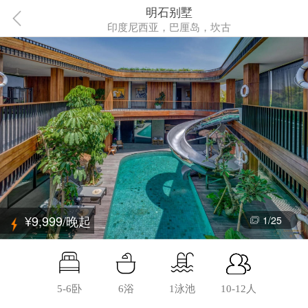
明石别墅
印度尼西亚，巴厘岛，坎古
¥9,999/晚起
1
/
25
5-6卧
6浴
1泳池
10-12人