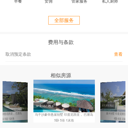
早餐
女佣
管家服务
私人厨师
每间卧室均配备独立卫浴与空调，床铺可选大床房或双大床房两种规
格；其中两间卧室还配备智能电视。此外，公馆内的各类设施满足全
年龄段宾客的休闲娱乐需求，包括影音室、台球桌、健身房、瑜伽露
全部服务
台、冰浴池、带顶泳池休闲区，以及两间配有相连厨房的独立餐厅。
位置信息
费用与条款
公里佩雷雷南海滩 1.3 公里
克拉特咖啡馆 1.9 公里
取消预定条款
查看
拉布里萨酒吧 2.2 公里
仓古蜜语咖啡馆 2.4 公里
比利浩餐厅 2.5 公里
相似房源
巴图博龙海滩 2.8 公里
芬恩斯休闲俱乐部 4.8 公里
芬恩斯海滩俱乐部 4.8 公里
德尔马咖啡馆 5.9 公里
塔纳洛特海神庙 9.9 公里
¥10,806/晚起
起
¥12,157/晚起
伍拉莱国际机场 20.3 公里
印度尼西亚， 巴厘岛
妮卡别墅
印度尼西亚，
墅
乌干沙豪华悬崖别墅
印度尼西亚， 巴厘岛
5卧 5浴 1泳池
6卧 6浴 2泳池
5卧 5浴 1泳池
卧室信息