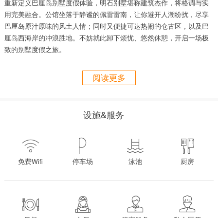
重新定义巴厘岛别墅度假体验，明石别墅堪称建筑杰作，将格调与实
用完美融合。公馆坐落于静谧的佩雷雷南，让你避开人潮纷扰，尽享
巴厘岛原汁原味的风土人情；同时又便捷可达热闹的仓古区，以及巴
厘岛西海岸的冲浪胜地。不妨就此卸下烦忧、悠然休憩，开启一场极
致的别墅度假之旅。
明石别墅前身为巴厘岛 BOSS 之家，这座惊艳之作经精心筛选，完美
阅读更多
诠释了 BOSS 品牌的生活格调。即刻预订入住，亲身体验这座备受追
捧的绝美别墅 —— 它早已登上《澳大利亚旅行者》《亚洲风尚》《亚
洲 Tatler》等一众高端生活及旅游刊物。
设施&服务
别墅由知名建筑师亚历克西斯・多尼尔操刀设计，是一栋拥有六间卧
室的豪华别墅，非常适合好友结伴出游，或是携幼带老的大家庭入




住。
独具一格的热带风情设计，将露天生活的惬意演绎到极致；同时全屋
免费Wifi
停车场
泳池
厨房
配备空调，随时为你奉上舒适休憩空间。中央中庭是整栋别墅的社交
核心区，一尊银色雕塑感滑梯堪称点睛之笔，水流倾泻而下，直汇入
下方的泳池之中。三层空间内，错落分布着丰富多样的休闲娱乐区




域。