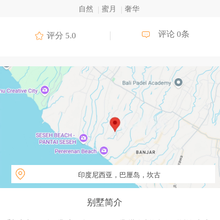
自然
蜜月
奢华
评论 0条
评分 5.0
印度尼西亚，巴厘岛，坎古
别墅简介