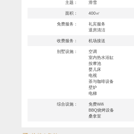
可容纳12人的超尺度厨房是家的核心，与舒适客厅及户
主题：
滑雪
地高尔夫球场的景致一览无余，晴雨皆成画卷。
面积：
400㎡
免费服务：
礼宾服务
五间适合五对伴侣入住的宽敞卧室均配有私人阳台及顶天
退房清洁
式衣帽间及燃气壁炉外，更可直通户外水疗区与桑拿房。
收费服务：
机场接送
别墅设施：
空调
地理位置：
室内热水浴缸
距离皇后镇（Queenstown）中心 约7分钟车程
按摩池
距离皇后镇机场（Queenstown Airport） 约9分钟
婴儿床
电视
茶与咖啡设备
房间细节：
壁炉
电梯
5卧室，4浴室，标准容纳10人
卧室1：1张大床
综合设施：
免费Wifi
卧室2：1张大床
BBQ烧烤设备
卧室3：1张大床
桑拿室
卧室4：1张大床
卧室5：1张大床