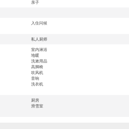
外餐区无缝衔接。落地窗外，瓦卡蒂普湖、卓越山脉、塞西尔峰与凯尔文高
亲子
入住问候
立地玻璃窗，将天光云影尽数邀入室内。主卧套房除配备独立卫浴、步入
私人厨师
室内淋浴
地暖
洗漱用品
车程
高脚椅
吹风机
音响
洗衣机
厨房
滑雪室