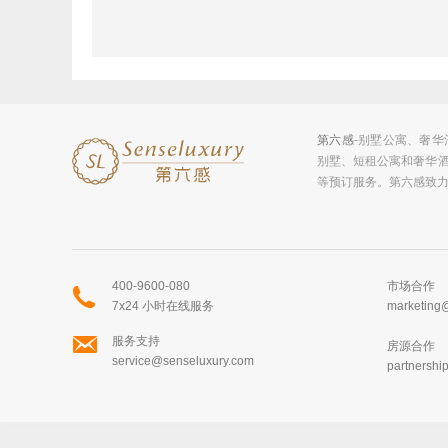
主预订人年龄必须大于21岁；
预订时需如实申报成人及儿童人数（严禁超员入住
每晚21:00至次日7:00为静音时段，请尊重房产边
禁止宠物 | 禁止抽烟。
第六感
-别墅公寓、奢
以上价格不包含税费和服务费
别墅、短租公寓和奢华
等预订服务。第六感致
©以上内容版权归第六感别墅度假所属，未经授权不得以
400-9600-080
市场合作
7x24 小时在线服务
marketing
服务支持
房源合作
service@senseluxury.com
partnersh