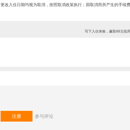
者更改入住日期均视为取消，按照取消政策执行；因取消而所产生的手续
写下入住体验，赢取88元抵
或
注册
参与评论
定抵达时间，若未按之前约定的时间抵达，将收取收取250新西兰元（+15%消