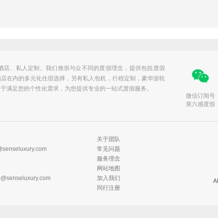
发表评论
）；
界及邻里隐私；
华酒店、私人定制。我们推崇与众不同的度假理念，提供包括度假
酒店在内的多元化住宿选择，另有私人包机，行程定制，豪华游轮
力于满足您的个性化需求，为您提供专业的一站式度假服务。
微信订阅号
第六感度假
任何形式使用
关于团队
@senseluxury.com
常见问题
服务理念
网站地图
ip@senseluxury.com
加入我们
同行注册