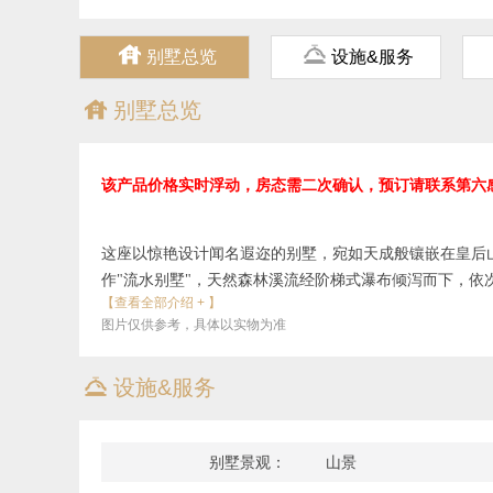
ጄ
ጆ
别墅总览
设施&服务
ጄ
别墅总览
该产品价格实时浮动，房态需二次确认，预订请联系第六
这座以惊艳设计闻名遐迩的别墅，宛如天成般镶嵌在皇后
作"流水别墅"，天然森林溪流经阶梯式瀑布倾泻而下，依
【查看全部介绍 + 】
图片仅供参考，具体以实物为准
入口处的生态绿墙令人屏息，流水装置随心境变幻色彩，
奢华与欢聚的气息。多元化的娱乐空间设计堪称典范——
ጆ
设施&服务
餐座、烧烤台、披萨窑、可开合顶棚、篝火坑与环绕音响
绝景中享受烹饪乐趣。
别墅景观：
山景