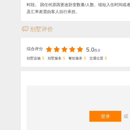
音响系统
时段。 因任何原因更改卧室数量/人数、缩短入住时间或
网飞
及汇率差需由客人自行承担。
桌游
滑雪装备烘干室
ጃ
别墅评价
儿童餐椅
电热毯
按摩浴缸
综合评分
5.0
/5.0
便携婴儿床
别墅设施
5
别墅服务
5
餐饮服务
5
交通位置
5
免费服务：
WiFi
免费停车
清洁服务（需入住7晚及以上）
您的评价：
礼宾服务
其他：
登录
标准入住和退房时间：15:00-10:00，需提前约
税）的服务费；