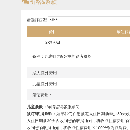
ጅ
价格&条款
设施：
请选择房型
5卧室
桑拿
燃气壁炉
价目
最短停
空调
烧烤架
¥33,654
滑雪装备存放处
备注：此房价为5卧室的参考价格
吹风机
电梯
地暖
成人额外费用：
咖啡机
儿童额外费用：
户外壁炉
洗浴用品
清洁费用：
安全车库
洗衣设施
儿童条款：
详情咨询客服顾问
真火壁炉
预订/取消条款：
如果我们在您预定入住日期前至少30天收
Spa池
入住日期前30天内收到您的取消通知，将收取住宿费用的1
智能电视
收到您的取消通知，将收取住宿费用的100%作为取消费