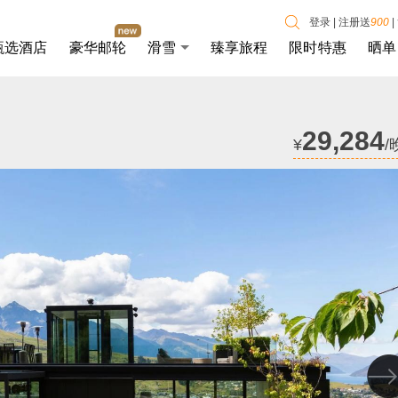
登录
|
注册送
900
|
甄选酒店
豪华邮轮
滑雪
臻享旅程
限时特惠
晒单
29,284
¥
/