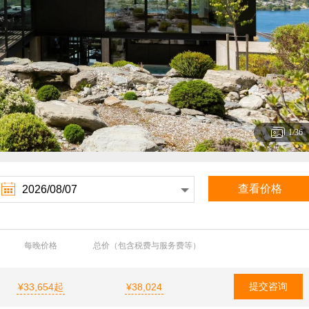
1
/36

查看价格
每晚价格
总价（包含税费与服务费等）
提交咨询
¥33,654起
¥38,024