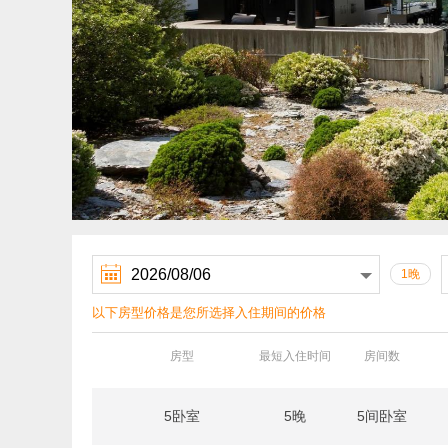

1晚
以下房型价格是您所选择入住期间的价格
房型
最短入住时间
房间数
5卧室
5晚
5间卧室