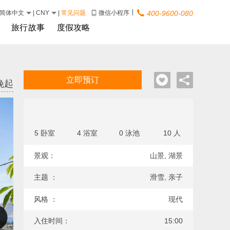
|
简体中文
|
CNY
|
常见问题
微信小程序
400-9600-080
旅行故事
度假攻略
立即预订
晚起
5 卧室
4 浴室
0 泳池
10 人
景观：
山景, 湖景
主题 ：
滑雪, 亲子
风格 ：
现代
入住时间：
15:00