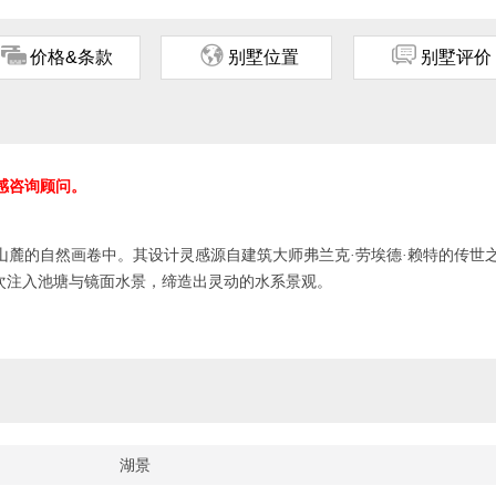
ጅ
ጂ
ጃ
价格&条款
别墅位置
别墅评价
感咨询顾问。
山麓的自然画卷中。其设计灵感源自建筑大师弗兰克·劳埃德·赖特的传世
次注入池塘与镜面水景，缔造出灵动的水系景观。
为这座非凡宅邸增添禅意。三层空间由玻璃电梯贯通，每个角落都流淌着
无论是共进晚餐的餐厅、休闲区，还是毗邻厨房的户外生活区：配备露天
系统，足以让人沉醉整日。暮色降临时，移步屋顶点燃铁板烧炉，在湖山
湖景