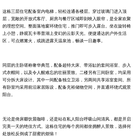
这栋三层住宅配备室内电梯，轻松连通各楼层。穿过玻璃门进入顶
层，宽敞的开放式客厅、厨房与餐厅区域即刻映入眼帘，是全家欢聚
的理想空间。整面落地窗环绕住宅，推门即可步入露台。坐在旋转椅
上小憩，静观瓦卡蒂普湖上变幻的云影天光。便捷通达的户外生活
区，可点燃篝火，或跳进露天温泉池，畅谈一日趣事。
同层的主卧堪称奢华典范，配备超特大床、带浴缸的套间浴室、步入
式衣帽间，以及令人醒难忘的壮丽景致。二楼另有三间卧室，均采用
可分拆大床设计。其中一间配备独立卫浴，另两间共享浴室套间。所
有卧室均采用前沿家居陈设，配备充裕储物空间，并直通环绕式观景
阳台。
无论是倚床啜饮晨咖啡，还是站在私人阳台呼吸山间清风，都是开启
完美一天的绝佳方式。这栋住宅的每个房间都坐拥醉人景致，选择何
处放松反倒成了甜蜜的烦恼！