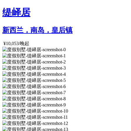
缇峄居
新西兰，南岛，皇后镇
¥10,053/晚起