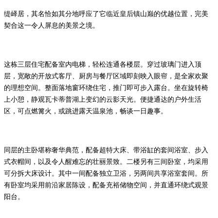
缇峄居，其名恰如其分地呼应了它临近皇后镇山巅的优越位置，完美
契合这一令人屏息的美景之境。
这栋三层住宅配备室内电梯，轻松连通各楼层。穿过玻璃门进入顶
层，宽敞的开放式客厅、厨房与餐厅区域即刻映入眼帘，是全家欢聚
的理想空间。整面落地窗环绕住宅，推门即可步入露台。坐在旋转椅
上小憩，静观瓦卡蒂普湖上变幻的云影天光。便捷通达的户外生活
区，可点燃篝火，或跳进露天温泉池，畅谈一日趣事。
同层的主卧堪称奢华典范，配备超特大床、带浴缸的套间浴室、步入
式衣帽间，以及令人醒难忘的壮丽景致。二楼另有三间卧室，均采用
可分拆大床设计。其中一间配备独立卫浴，另两间共享浴室套间。所
有卧室均采用前沿家居陈设，配备充裕储物空间，并直通环绕式观景
阳台。