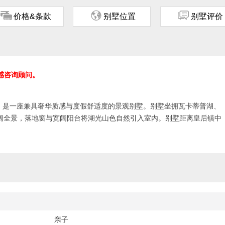
ጅ
ጂ
ጃ
价格&条款
别墅位置
别墅评价
感咨询顾问。
ll高处，是一座兼具奢华质感与度假舒适度的景观别墅。别墅坐拥瓦卡蒂普湖、
ak 及皇后镇花园的开阔全景，落地窗与宽阔阳台将湖光山色自然引入室内。别墅距离皇后镇中
坐落于安静社区，兼顾便利与私密；前往皇冠峰滑雪场车程约23分钟，前往
共三层，配备4间带独立卫浴的卧室，可入住8人，部分床型可灵活拆分为双床，适
品打造精致格调，设有开放式客厅、燃气壁炉、设备齐全的高端厨房、可
音室。户外湖景阳台配有休闲区、烧烤设施与用餐空间，下层露台还设有
 Bob’s Peak。别墅另配备双车库、雪具烘干柜、洗衣设施、内部电
质下榻选择。
亲子