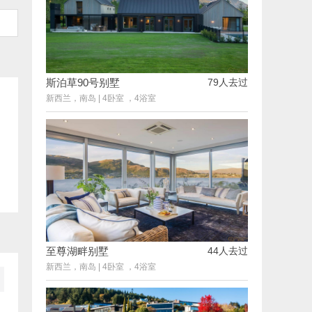
斯泊草90号别墅
79人去过
新西兰，南岛
|
4卧室 ，4浴室
高
梯
至尊湖畔别墅
44人去过
新西兰，南岛
|
4卧室 ，4浴室