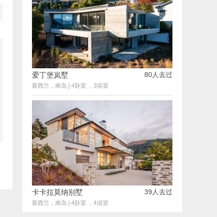
爱丁堡岚墅
80人去过
新西兰，南岛
|
4卧室 ，3浴室
卡卡拉莫纳别墅
39人去过
新西兰，南岛
|
4卧室 ，4浴室