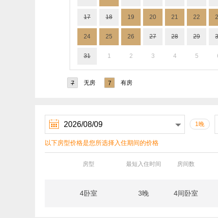
17
18
19
20
21
22
24
25
26
27
28
29
31
1
2
3
4
5
无房
有房
7
7

1晚
以下房型价格是您所选择入住期间的价格
房型
最短入住时间
房间数
4卧室
3晚
4间卧室