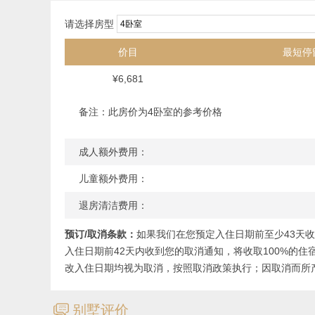
吹风机
请选择房型
4卧室
暖气
熨斗及熨衣板
价目
最短停
智能电视
音响系统
¥6,681
基础烹饪用品
厨房
备注：此房价为4卧室的参考价格
烤面包机
洗碗机
成人额外费用：
微波炉
烤箱
儿童额外费用：
电热水壶
退房清洁费用：
咖啡/茶冲泡设备
炉灶
预订/取消条款：
如果我们在您预定入住日期前至少43天收
冰箱
入住日期前42天内收到您的取消通知，将收取100%的住
厨房用具
改入住日期均视为取消，按照取消政策执行；因取消而所
冷冻柜
按摩浴缸
ጃ
别墅评价
桌游