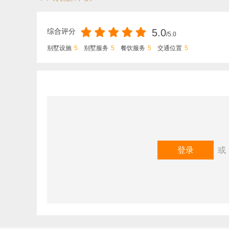
免费服务：
综合评分
5.0
/5.0
WiFi
别墅设施
5
别墅服务
5
餐饮服务
5
交通位置
5
清洁服务（需入住8晚及以上）
以上价格不包含税费和服务费
©以上内容版权归第六感别墅度假所属，未经授权不得以
您的评价：
登录