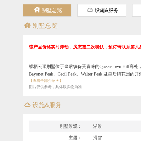
ጄ
ጆ
别墅总览
设施&服务
ጄ
别墅总览
该产品价格实时浮动，房态需二次确认，预订请联系第六
蝶栖云顶别墅位于皇后镇备受青睐的Queenstown Hi
Bayonet Peak、Cecil Peak、Walter Pe
【查看全部介绍 + 】
心约1.2公里，步行约15分钟即可抵达热闹城区，同时又
图片仅供参考，具体以实物为准
Amisfield、Mora 等酒庄及箭镇也十分方便。别墅
合家庭、朋友或情侣同行。室内以意大利家具与定制艺术
ጆ
设施&服务
容纳8人的室内外用餐区，以及配备85英寸智能电视的影
品质温泉按摩泡池，可一边泡汤一边欣赏山湖景致与滑翔伞飞越
及完善供暖设备，是皇后镇滑雪、度假与酒庄探索的高品
别墅景观：
湖景
主题：
滑雪
地理位置：