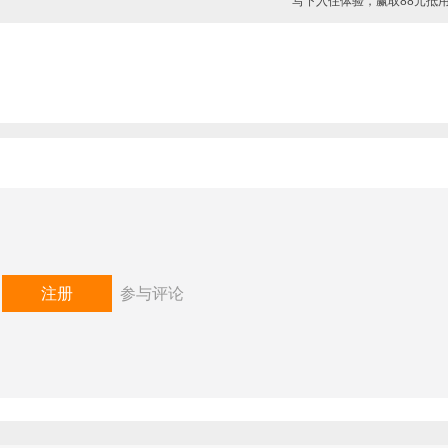
写下入住体验，赢取88元抵
任何形式使用
或
注册
参与评论
发表评论