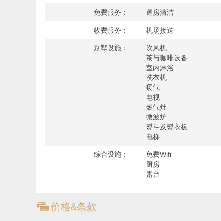
距离皇后镇中心（Queenstown Center） 约5分钟车
免费服务：
退房清洁
距离皇后镇机场（Queenstown Airport） 约10分
收费服务：
机场接送
别墅设施：
吹风机
房间细节：
茶与咖啡设备
4卧室，4浴室，标准容纳8人，最多容纳8人
室内淋浴
洗衣机
卧室1：主卧，1张大床
暖气
卧室2：1张大床/2张单人床
电视
卧室3：1张大床/2张单人床
燃气灶
卧室4：1张大床/2张单人床
微波炉
熨斗及熨衣板
电梯
设施：
综合设施：
免费Wifi
户外烧烤炉
厨房
壁炉
露台
空调
车库
洗衣机及烘干机
ጅ
价格&条款
电梯