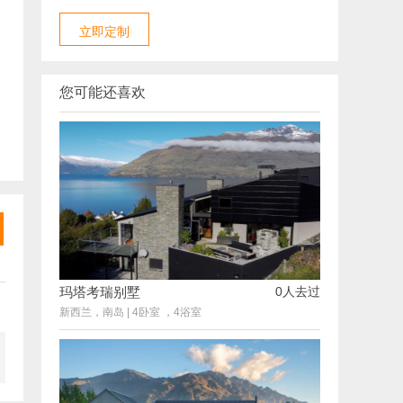
立即定制
您可能还喜欢
玛塔考瑞别墅
0人去过
新西兰，南岛
|
4卧室 ，4浴室