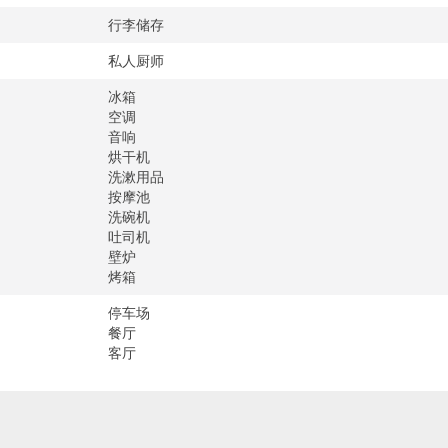
程
行李储存
钟车程
私人厨师
冰箱
空调
音响
烘干机
洗漱用品
按摩池
洗碗机
吐司机
壁炉
烤箱
停车场
餐厅
客厅