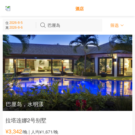
别墅
酒店
巴厘岛 - 印度尼西亚
住
(
63
个)
巴厘岛
筛选
离
巴厘岛，水明漾
拉塔连娜2号别墅
¥
3,342
/晚
| 人均¥1,671/晚