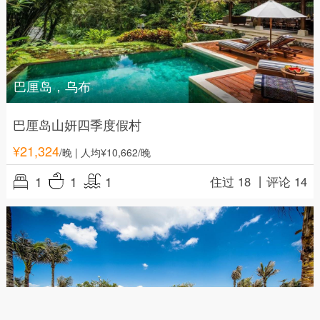
巴厘岛，乌布
巴厘岛山妍四季度假村
¥
21,324
/晚
| 人均¥10,662/晚
1
1
1
住过 18 丨
评论 14