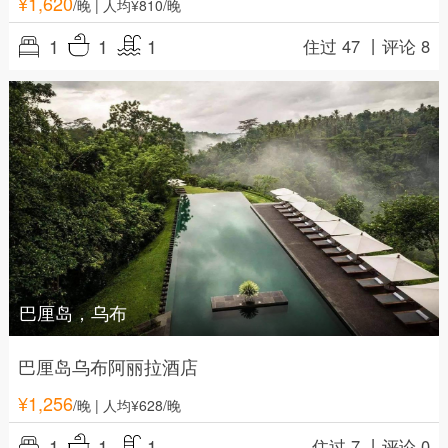
¥
1,620
/晚
| 人均¥810/晚
1
1
1
住过 47 丨
评论 8
巴厘岛，乌布
巴厘岛乌布阿丽拉酒店
¥
1,256
/晚
| 人均¥628/晚
1
1
1
住过 7 丨
评论 0