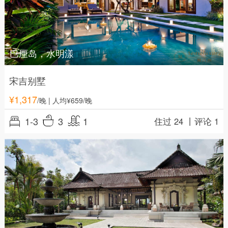
巴厘岛，水明漾
宋吉别墅
¥
1,317
/晚
| 人均¥659/晚
1-3
3
1
住过 24 丨
评论 1