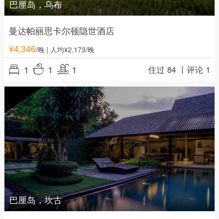
巴厘岛，乌布
曼达帕丽思卡尔顿隐世酒店
¥
4,346
/晚
| 人均¥2,173/晚
1
1
1
住过 84 丨
评论 1
巴厘岛，坎古