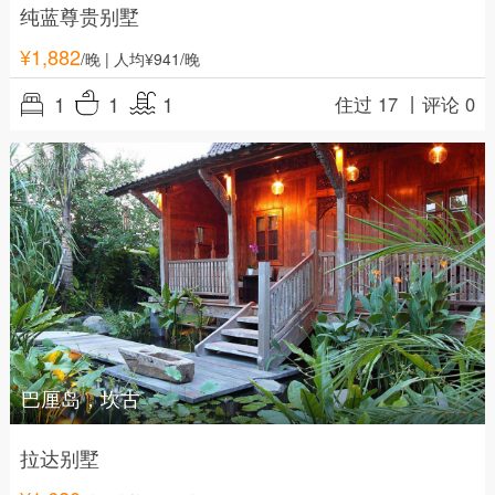
纯蓝尊贵别墅
¥
1,882
/晚
| 人均¥941/晚
1
1
1
住过 17 丨
评论 0
巴厘岛，坎古
拉达别墅