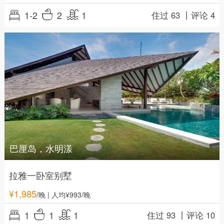
1-2
2
1
住过 63 丨
评论 4
巴厘岛，水明漾
拉雅一卧室别墅
¥
1,985
/晚
| 人均¥993/晚
1
1
1
住过 93 丨
评论 10