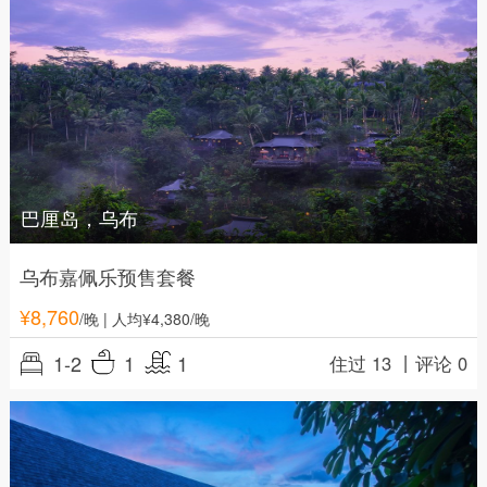
巴厘岛，乌布
乌布嘉佩乐预售套餐
¥
8,760
/晚
| 人均¥4,380/晚
1-2
1
1
住过 13 丨
评论 0