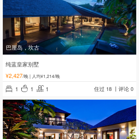
巴厘岛，坎古
纯蓝皇家别墅
¥
2,427
/晚
| 人均¥1,214/晚
1
1
1
住过 18 丨
评论 0