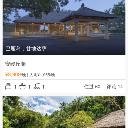
巴厘岛，甘地达萨
安缦丘澜
¥
3,909
/晚
| 人均¥1,955/晚
1
1
1
住过 60 丨
评论 14