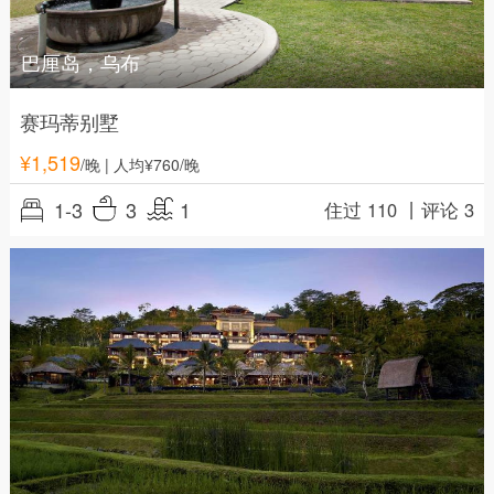
巴厘岛，乌布
赛玛蒂别墅
¥
1,519
/晚
| 人均¥760/晚
1-3
3
1
住过 110 丨
评论 3