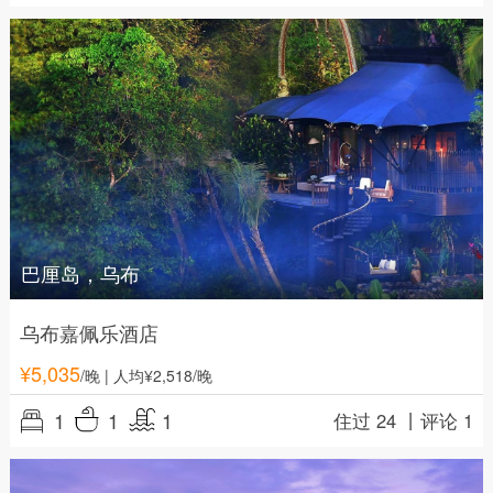
巴厘岛，乌布
乌布嘉佩乐酒店
¥
5,035
/晚
| 人均¥2,518/晚
1
1
1
住过 24 丨
评论 1