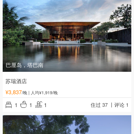
巴厘岛，塔巴南
苏瑞酒店
¥
3,837
/晚
| 人均¥1,919/晚
1
1
1
住过 37 丨
评论 1