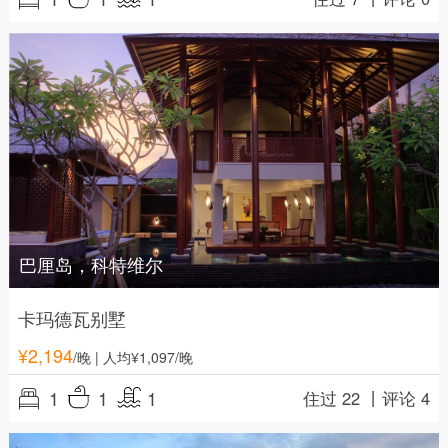
巴厘岛，科特维尔
卡玛德瓦别墅
¥
2,194
/晚
| 人均¥1,097/晚
1
1
1
住过 22 丨
评论 4