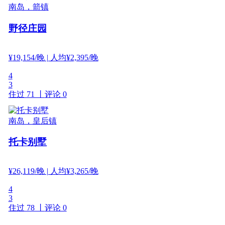
南岛，箭镇
野径庄园
¥
19,154
/晚
| 人均¥2,395/晚
4
3
住过 71 丨
评论 0
南岛，皇后镇
托卡别墅
¥
26,119
/晚
| 人均¥3,265/晚
4
3
住过 78 丨
评论 0