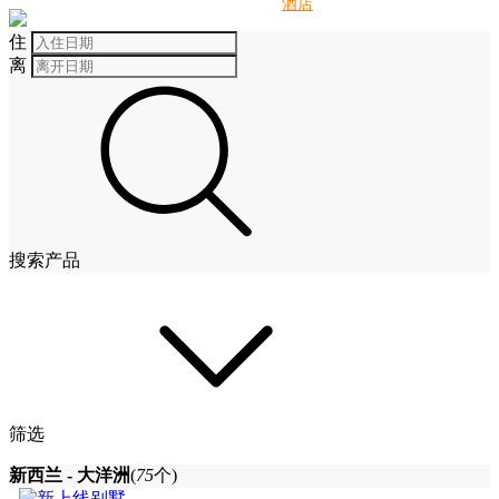
别墅
酒店
住
离
搜索产品
筛选
新西兰 - 大洋洲
(
75
个)