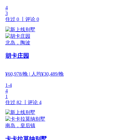
4
3
住过 0 丨
评论 0
北岛，陶波
胡卡庄园
¥
60,978
/晚
| 人均¥30,489/晚
1-4
4
1
住过 82 丨
评论 4
南岛，皇后镇
卡卡拉莫纳别墅