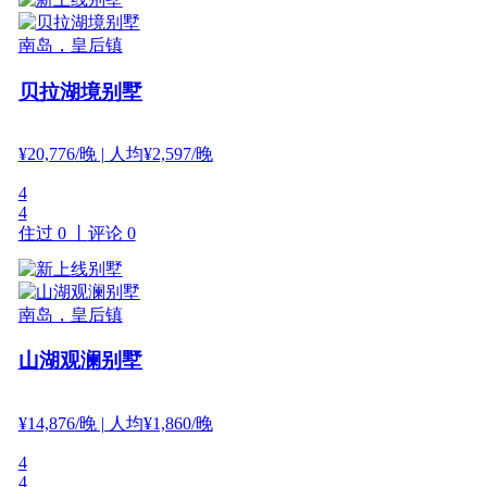
南岛，皇后镇
贝拉湖境别墅
¥
20,776
/晚
| 人均¥2,597/晚
4
4
住过 0 丨
评论 0
南岛，皇后镇
山湖观澜别墅
¥
14,876
/晚
| 人均¥1,860/晚
4
4