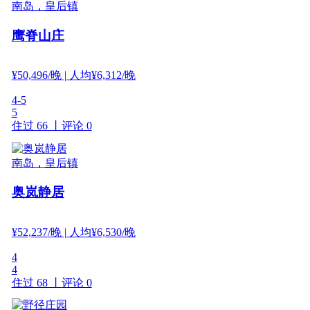
南岛，皇后镇
鹰脊山庄
¥
50,496
/晚
| 人均¥6,312/晚
4-5
5
住过 66 丨
评论 0
南岛，皇后镇
奥岚静居
¥
52,237
/晚
| 人均¥6,530/晚
4
4
住过 68 丨
评论 0