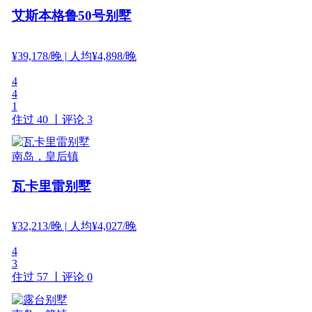
艾斯本格鲁50号别墅
¥
39,178
/晚
| 人均¥4,898/晚
4
4
1
住过 40 丨
评论 3
南岛，皇后镇
瓦卡里雷别墅
¥
32,213
/晚
| 人均¥4,027/晚
4
3
住过 57 丨
评论 0