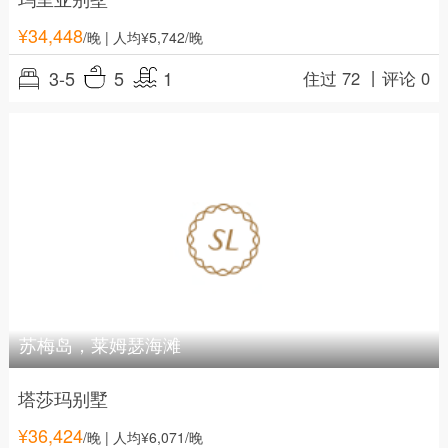
¥
34,448
/晚
| 人均¥5,742/晚
3-5
5
1
住过 72 丨
评论 0
苏梅岛，莱姆瑟海滩
塔莎玛别墅
¥
36,424
/晚
| 人均¥6,071/晚