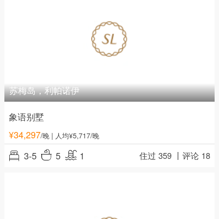
苏梅岛，利帕诺伊
象语别墅
¥
34,297
/晚
| 人均¥5,717/晚
3-5
5
1
住过 359 丨
评论 18