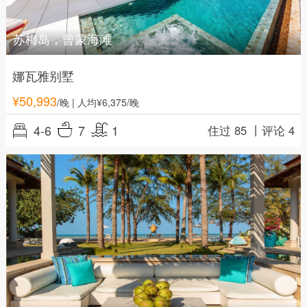
苏梅岛，曾蒙海滩
娜瓦雅别墅
¥
50,993
/晚
| 人均¥6,375/晚
4-6
7
1
住过 85 丨
评论 4