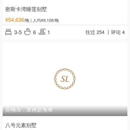
密斯卡湾睡莲别墅
¥
54,636
/晚
| 人均¥9,106/晚
3-5
6
1
住过 254 丨
评论 4
苏梅岛，莱姆瑟海滩
八号元素别墅