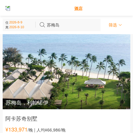
别墅
酒店
苏梅岛 - 泰国
住
(
282
个)
苏梅岛
筛选
离
苏梅岛，利帕诺伊
阿卡苏奇别墅
¥
133,971
/晚
| 人均¥66,986/晚