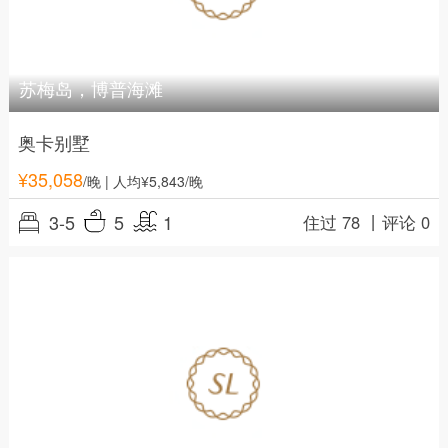
苏梅岛，博普海滩
奥卡别墅
¥
35,058
/晚
| 人均¥5,843/晚
3-5
5
1
住过 78 丨
评论 0