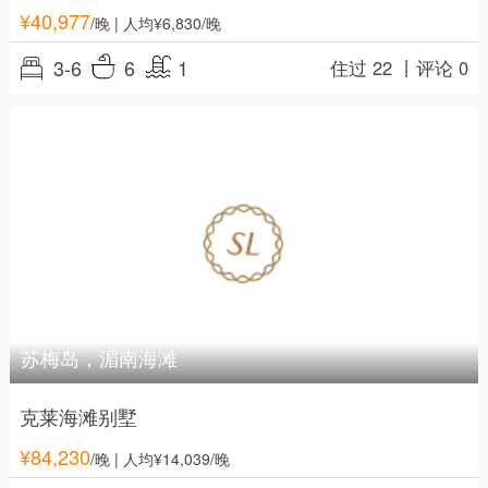
¥
40,977
/晚
| 人均¥6,830/晚
3-6
6
1
住过 22 丨
评论 0
苏梅岛，湄南海滩
克莱海滩别墅
¥
84,230
/晚
| 人均¥14,039/晚