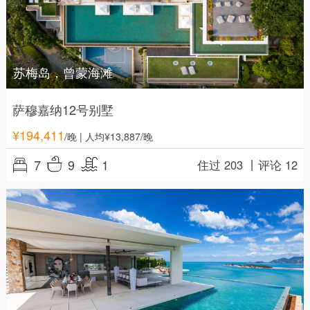
苏梅岛，曾蒙海滩
萨穆嘉纳12号别墅
¥
194,411
/晚
| 人均¥13,887/晚
7
9
1
住过 203 丨
评论 12