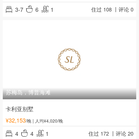
3-7
6
1
住过 108 丨
评论 0
苏梅岛，博普海滩
卡利亚别墅
¥
32,153
/晚
| 人均¥4,020/晚
4
4
1
住过 172 丨
评论 20