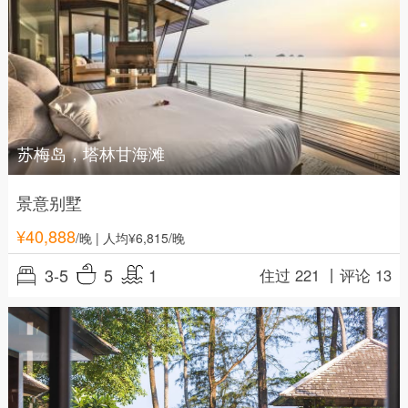
苏梅岛，塔林甘海滩
景意别墅
¥
40,888
/晚
| 人均¥6,815/晚
3-5
5
1
住过 221 丨
评论 13