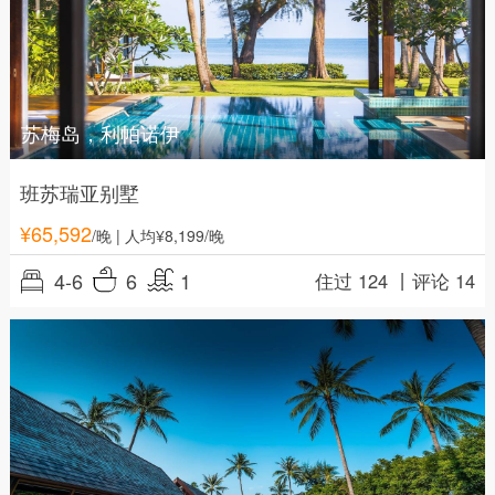
苏梅岛，利帕诺伊
班苏瑞亚别墅
¥
65,592
/晚
| 人均¥8,199/晚
4-6
6
1
住过 124 丨
评论 14