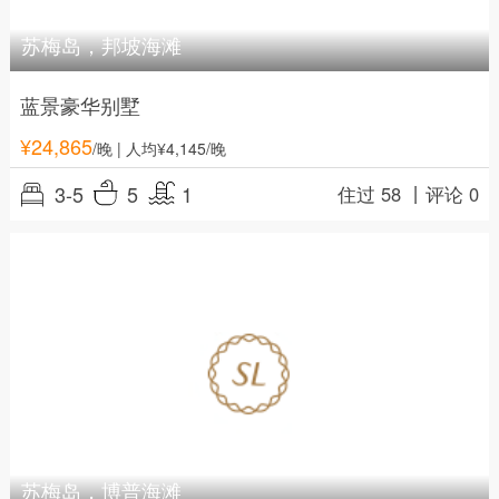
苏梅岛，邦坡海滩
蓝景豪华别墅
¥
24,865
/晚
| 人均¥4,145/晚
3-5
5
1
住过 58 丨
评论 0
苏梅岛，博普海滩