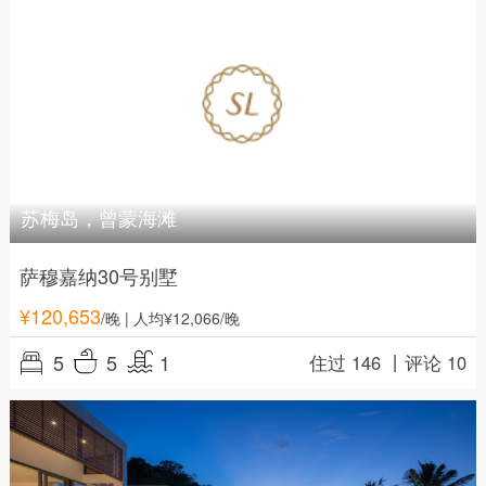
苏梅岛，曾蒙海滩
萨穆嘉纳30号别墅
¥
120,653
/晚
| 人均¥12,066/晚
5
5
1
住过 146 丨
评论 10