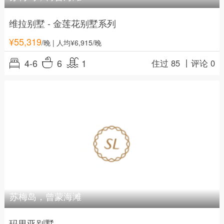
维拉别墅 - 金莲花别墅系列
¥
55,319
/晚
| 人均¥6,915/晚
4-6
6
1
住过 85 丨
评论 0
苏梅岛，曾蒙海滩
玛里亚别墅