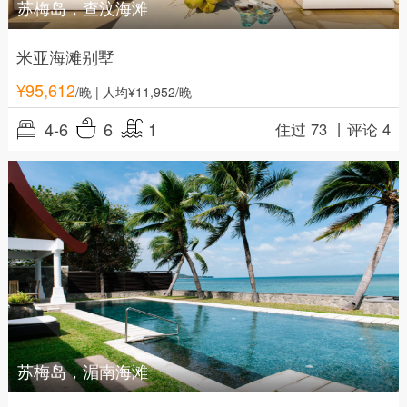
苏梅岛，查汶海滩
米亚海滩别墅
¥
95,612
/晚
| 人均¥11,952/晚
4-6
6
1
住过 73 丨
评论 4
苏梅岛，湄南海滩