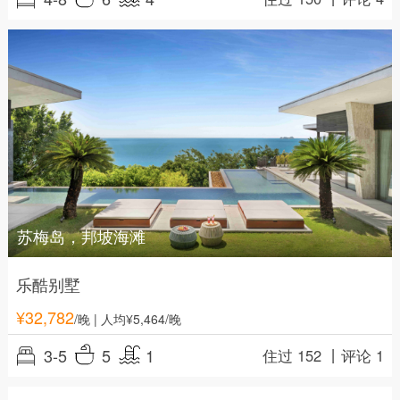
苏梅岛，邦坡海滩
乐酷别墅
¥
32,782
/晚
| 人均¥5,464/晚
3-5
5
1
住过 152 丨
评论 1