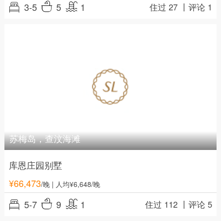
3-5
5
1
住过 27 丨
评论 1
苏梅岛，查汶海滩
库恩庄园别墅
¥
66,473
/晚
| 人均¥6,648/晚
5-7
9
1
住过 112 丨
评论 5