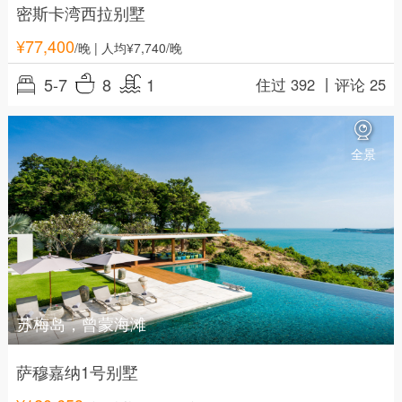
密斯卡湾西拉别墅
¥
77,400
/晚
| 人均¥7,740/晚
5-7
8
1
住过 392 丨
评论 25
全景
苏梅岛，曾蒙海滩
萨穆嘉纳1号别墅