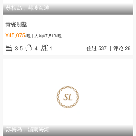
苏梅岛，邦坡海滩
青瓷别墅
¥
45,075
/晚
| 人均¥7,513/晚
3-5
4
1
住过 537 丨
评论 28
苏梅岛，湄南海滩