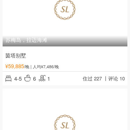
苏梅岛，拉迈海滩
茵塔别墅
¥
59,885
/晚
| 人均¥7,486/晚
4-5
6
1
住过 227 丨
评论 10