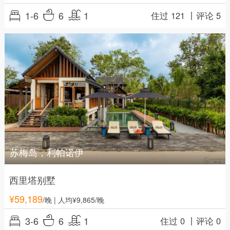
1-6
6
1
住过 121 丨
评论 5
苏梅岛，利帕诺伊
西里塔别墅
¥
59,189
/晚
| 人均¥9,865/晚
3-6
6
1
住过 0 丨
评论 0