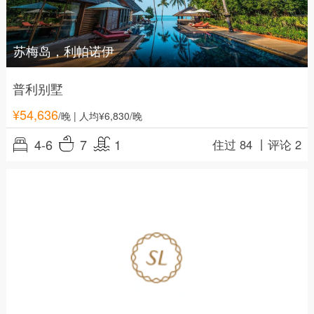
苏梅岛，利帕诺伊
普利别墅
¥
54,636
/晚
| 人均¥6,830/晚
4-6
7
1
住过 84 丨
评论 2