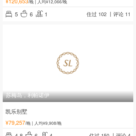
¥
120,653
/晚
| 人均¥12,066/晚
5
6
1
住过 102 丨
评论 11
苏梅岛，利帕诺伊
凯乐别墅
¥
79,257
/晚
| 人均¥9,908/晚
4-8
6
4
住过 150 丨
评论 4