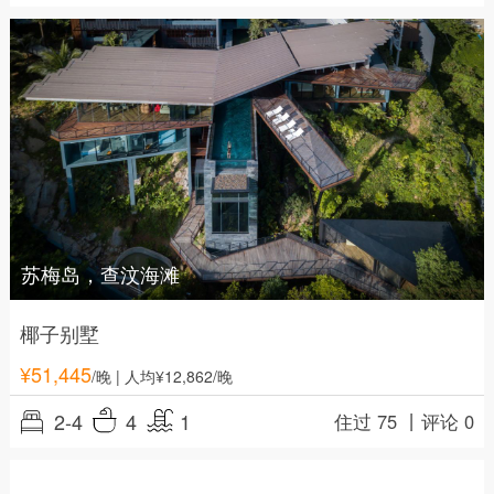
苏梅岛，查汶海滩
椰子别墅
¥
51,445
/晚
| 人均¥12,862/晚
2-4
4
1
住过 75 丨
评论 0