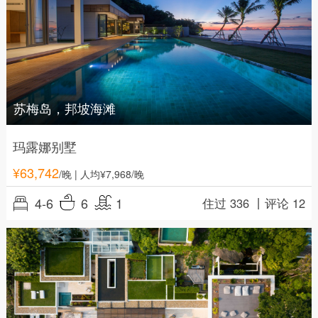
苏梅岛，邦坡海滩
玛露娜别墅
¥
63,742
/晚
| 人均¥7,968/晚
4-6
6
1
住过 336 丨
评论 12