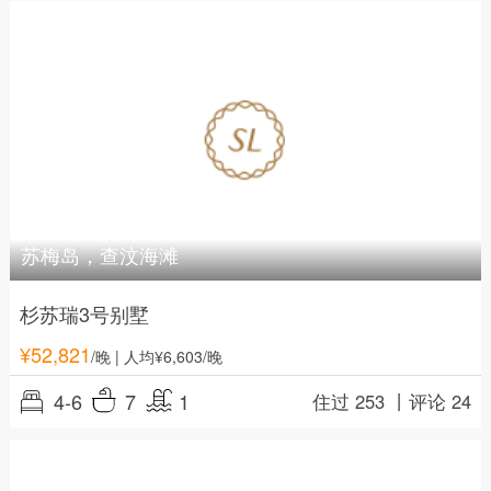
苏梅岛，查汶海滩
杉苏瑞3号别墅
¥
52,821
/晚
| 人均¥6,603/晚
4-6
7
1
住过 253 丨
评论 24