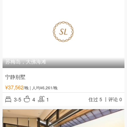
苏梅岛，大佛海滩
宁静别墅
¥
37,562
/晚
| 人均¥6,261/晚
3-5
4
1
住过 5 丨
评论 0