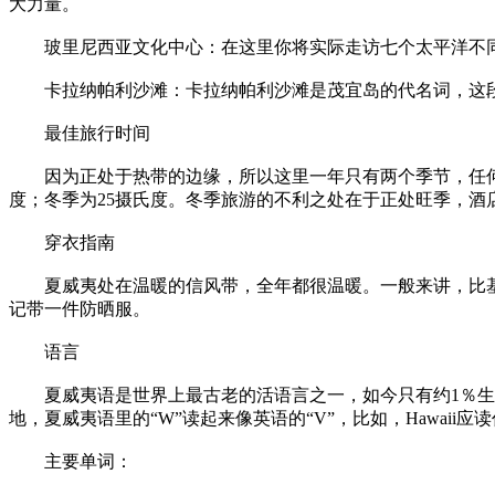
大力量。
玻里尼西亚文化中心：在这里你将实际走访七个太平洋不同
卡拉纳帕利沙滩：卡拉纳帕利沙滩是茂宜岛的代名词，这段
最佳旅行时间
因为正处于热带的边缘，所以这里一年只有两个季节，任何时候都
度；冬季为25摄氏度。冬季旅游的不利之处在于正处旺季，酒
穿衣指南
夏威夷处在温暖的信风带，全年都很温暖。一般来讲，比基
记带一件防晒服。
语言
夏威夷语是世界上最古老的活语言之一，如今只有约1％生活
地，夏威夷语里的“W”读起来像英语的“V”，比如，Hawaii应读作“Ha-v
主要单词：