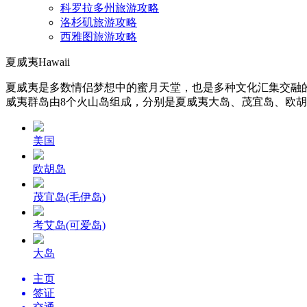
科罗拉多州旅游攻略
洛杉矶旅游攻略
西雅图旅游攻略
夏威夷Hawaii
夏威夷是多数情侣梦想中的蜜月天堂，也是多种文化汇集交融
威夷群岛由8个火山岛组成，分别是夏威夷大岛、茂宜岛、欧胡
美国
欧胡岛
茂宜岛(毛伊岛)
考艾岛(可爱岛)
大岛
主页
签证