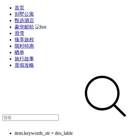
首页
别墅公寓
甄选酒店
豪华邮轮
滑雪
臻享旅程
限时特惠
晒单
旅行故事
度假攻略
item.keywords_str + des_lable