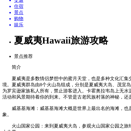
交通
住宿
景点
购物
娱乐
夏威夷Hawaii旅游攻略
景点推荐
简介
夏威夷是多数情侣梦想中的蜜月天堂，也是多种文化汇集交
境。夏威夷群岛由8个火山岛组成，分别是夏威夷大岛、茂宜
为罗宾逊家族私人所有，禁止游客进入。卡霍奥拉韦岛上无水源
活动和风景期待着你的到来。不管是古老民族村落的神秘，还
威基基海滩：威基基海滩大概是世界上最出名的海滩，也是
象。
火山国家公园：来到夏威夷大岛，参观火山国家公园之旅绝