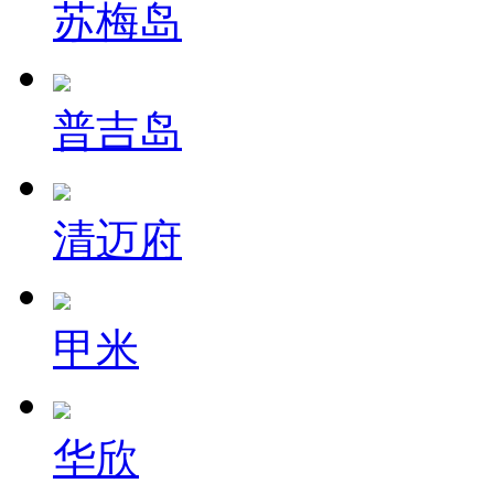
苏梅岛
普吉岛
清迈府
甲米
华欣