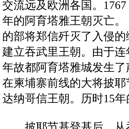
交流远及欧洲各国。1767
年的阿育塔雅王朝灭亡。 1
的部将郑信歼灭了入侵的缅
建立吞武里王朝。由于连年
年故都阿育塔雅城发生了
在柬埔寨前线的大将披耶
达纳哥信王朝。历时15
披耶节基登基后，从吞