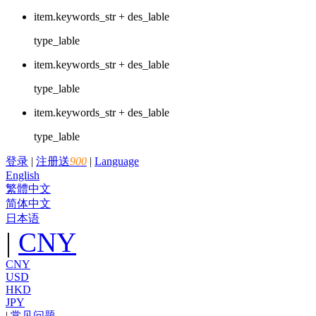
item.keywords_str + des_lable
type_lable
item.keywords_str + des_lable
type_lable
item.keywords_str + des_lable
type_lable
登录
|
注册送
900
|
Language
English
繁體中文
简体中文
日本语
|
CNY
CNY
USD
HKD
JPY
|
常见问题