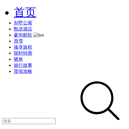
首页
别墅公寓
甄选酒店
豪华邮轮
滑雪
臻享旅程
限时特惠
晒单
旅行故事
度假攻略