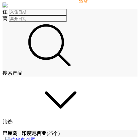
别墅
酒店
住
离
搜索产品
筛选
巴厘岛 - 印度尼西亚
(
35
个)