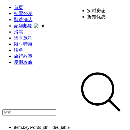
首页
实时房态
别墅公寓
折扣优惠
甄选酒店
豪华邮轮
滑雪
臻享旅程
限时特惠
晒单
旅行故事
度假攻略
item.keywords_str + des_lable