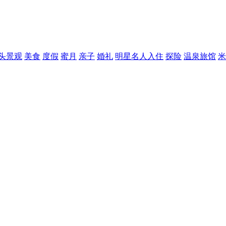
头景观
美食
度假
蜜月
亲子
婚礼
明星名人入住
探险
温泉旅馆
米