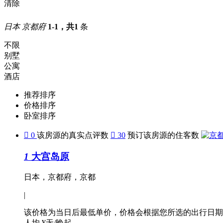
清除
日本 京都府
1-1，共1
条
不限
别墅
公寓
酒店
推荐排序
价格排序
卧室排序

0
该房源的真实点评数

30
预订该房源的住客数
1
大宫岛原
日本，京都府，京都
|
该价格为当日后最低单价，价格会根据您所选的出行日期
人均 ¥无/晚起