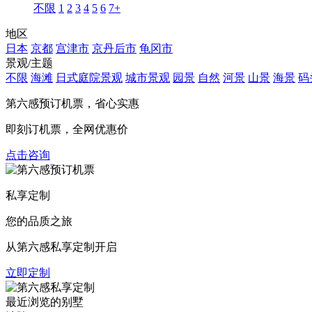
不限
1
2
3
4
5
6
7+
地区
日本
京都
宫津市
京丹后市
龟冈市
景观/主题
不限
海滩
日式庭院景观
城市景观
园景
自然
河景
山景
海景
码
第六感预订机票，
省心实惠
即刻订机票，全网优惠价
点击咨询
私享定制
您的品质之旅
从第六感私享定制开启
立即定制
最近浏览的别墅