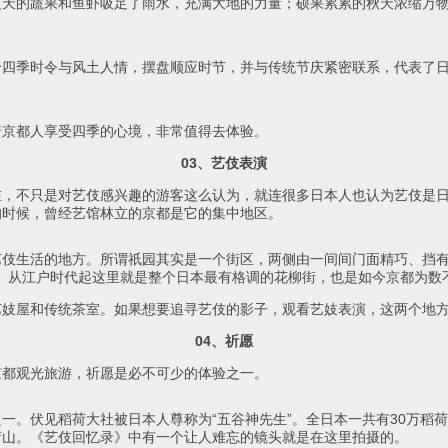
夏天的蔬果和鱼虾吸足了雨水，充满大地的力量；硕果累累的秋天浓缩万
合四季时令与风土人情，摆盘顺应时节，并与传统节庆紧密联系，代表了
着京都人享受四季的心境，非常值得去体验。
03、艺伎表演
，不只是对艺伎感兴趣的游客这么认为，就连很多日本人也认为艺伎是日
的时候，曾经艺馆林立的京都是它的集中地区。
艺伎生活的地方。所谓祇园其实是一个街区，两侧由一间间门面精巧、挡
赏花。从江户时代起这里就是整个日本最有格调的花柳街，也是如今京都为
艺妓屋和传统茶室。如果想要追寻艺伎的影子，观看艺妓表演，这两个地
04、祈愿
京都观光旅游，祈愿是必不可少的体验之一。
一。伏见稻荷大社被日本人尊称为“五谷神先生”。全日本一共有30万稻
荷山。《艺伎回忆录》中有一个让人难忘的镜头就是在这里拍摄的。