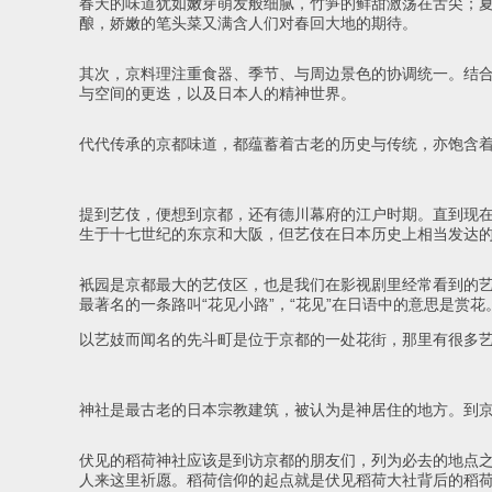
春天的味道犹如嫩芽萌发般细腻，竹笋的鲜甜激荡在舌尖；
酿，娇嫩的笔头菜又满含人们对春回大地的期待。
其次，京料理注重食器、季节、与周边景色的协调统一。结
与空间的更迭，以及日本人的精神世界。
代代传承的京都味道，都蕴蓄着古老的历史与传统，亦饱含
提到艺伎，便想到京都，还有德川幕府的江户时期。直到现在
生于十七世纪的东京和大阪，但艺伎在日本历史上相当发达
衹园是京都最大的艺伎区，也是我们在影视剧里经常看到的
最著名的一条路叫“花见小路”，“花见”在日语中的意思是
以艺妓而闻名的先斗町是位于京都的一处花街，那里有很多
神社是最古老的日本宗教建筑，被认为是神居住的地方。到
伏见的稻荷神社应该是到访京都的朋友们，列为必去的地点之
人来这里祈愿。稻荷信仰的起点就是伏见稻荷大社背后的稻